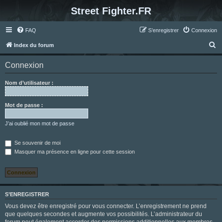
Street Fighter.FR
FAQ
S’enregistrer
Connexion
R
Index du forum
e
Connexion
c
h
Nom d’utilisateur :
e
r
Mot de passe :
c
J’ai oublié mon mot de passe
h
e
Se souvenir de moi
Masquer ma présence en ligne pour cette session
r
S’ENREGISTRER
Vous devez être enregistré pour vous connecter. L’enregistrement ne prend
que quelques secondes et augmente vos possibilités. L’administrateur du
forum peut également accorder des permissions additionnelles aux membres