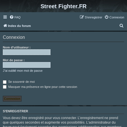
Street Fighter.FR
FAQ
S’enregistrer
Connexion
R
Index du forum
e
Connexion
c
h
Nom d’utilisateur :
e
r
Mot de passe :
c
J’ai oublié mon mot de passe
h
e
Se souvenir de moi
Masquer ma présence en ligne pour cette session
r
S’ENREGISTRER
Vous devez être enregistré pour vous connecter. L’enregistrement ne prend
que quelques secondes et augmente vos possibilités. L’administrateur du
forum peut également accorder des permissions additionnelles aux membres