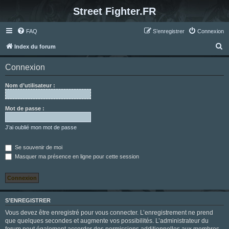
Street Fighter.FR
FAQ
S’enregistrer
Connexion
R
Index du forum
e
Connexion
c
h
Nom d’utilisateur :
e
r
Mot de passe :
c
J’ai oublié mon mot de passe
h
e
Se souvenir de moi
Masquer ma présence en ligne pour cette session
r
S’ENREGISTRER
Vous devez être enregistré pour vous connecter. L’enregistrement ne prend
que quelques secondes et augmente vos possibilités. L’administrateur du
forum peut également accorder des permissions additionnelles aux membres