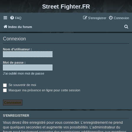
Street Fighter.FR
FAQ
S’enregistrer
Connexion
R
Index du forum
e
Connexion
c
h
Nom d’utilisateur :
e
r
Mot de passe :
c
J’ai oublié mon mot de passe
h
e
Se souvenir de moi
Masquer ma présence en ligne pour cette session
r
S’ENREGISTRER
Vous devez être enregistré pour vous connecter. L’enregistrement ne prend
que quelques secondes et augmente vos possibilités. L’administrateur du
forum peut également accorder des permissions additionnelles aux membres