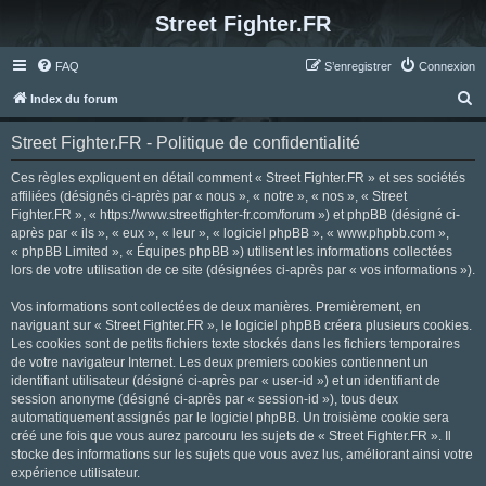
Street Fighter.FR
FAQ
S’enregistrer
Connexion
R
Index du forum
e
Street Fighter.FR - Politique de confidentialité
c
h
Ces règles expliquent en détail comment « Street Fighter.FR » et ses sociétés
affiliées (désignés ci-après par « nous », « notre », « nos », « Street
e
Fighter.FR », « https://www.streetfighter-fr.com/forum ») et phpBB (désigné ci-
r
après par « ils », « eux », « leur », « logiciel phpBB », « www.phpbb.com »,
« phpBB Limited », « Équipes phpBB ») utilisent les informations collectées
c
lors de votre utilisation de ce site (désignées ci-après par « vos informations »).
h
Vos informations sont collectées de deux manières. Premièrement, en
e
naviguant sur « Street Fighter.FR », le logiciel phpBB créera plusieurs cookies.
r
Les cookies sont de petits fichiers texte stockés dans les fichiers temporaires
de votre navigateur Internet. Les deux premiers cookies contiennent un
identifiant utilisateur (désigné ci-après par « user-id ») et un identifiant de
session anonyme (désigné ci-après par « session-id »), tous deux
automatiquement assignés par le logiciel phpBB. Un troisième cookie sera
créé une fois que vous aurez parcouru les sujets de « Street Fighter.FR ». Il
stocke des informations sur les sujets que vous avez lus, améliorant ainsi votre
expérience utilisateur.