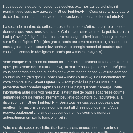
Nous pouvons également créer des cookies externes au logiciel phpBB
pendant que vous naviguez sur « Street Fighter.FR ». Ceux-ci sortent du cadre
de ce document, qui ne couvre que les cookies créés par le logiciel phpBB.
La seconde manière de collecter des informations s’effectue par le biais des
données que vous nous soumettez. Cela inclut, entre autres : la publication en
tant qu’invité (désignée ci-après par « messages d’invités »), l’enregistrement
sur « Street Fighter.FR » (désigné ci-après par « votre compte »), ainsi que les
messages que vous soumettez après votre enregistrement et pendant que
vous êtes connecté (désignés ci-après par « vos messages »).
Votre compte contiendra au minimum : un nom d’utilisateur unique (désigné ci-
après par « votre nom d’utilisateur »), un mot de passe personnel utilisé pour
vous connecter (désigné ci-après par « votre mot de passe »), et une adresse
courriel valide (désignée ci-après par « votre courriel »). Les informations de
votre compte sur « Street Fighter.FR » sont protégées par les lois sur la
protection des données applicables dans le pays qui nous héberge. Toute
information autre que vos nom d’utilisateur, mot de passe et adresse courriel
demandée lors de l’enregistrement peut être obligatoire ou facultative, à la
discrétion de « Street Fighter.FR ». Dans tous les cas, vous pouvez choisir
quelles informations de votre compte sont affichées publiquement. Vous
pouvez également choisir de recevoir ou non les courriels générés
automatiquement par le logiciel phpBB.
Votre mot de passe est chiffré (hachage à sens unique) pour garantir sa
sécurité. Cependant, nous vous recommandons de ne pas réutiliser le même