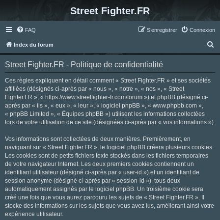
Street Fighter.FR
FAQ
S’enregistrer
Connexion
R
Index du forum
e
Street Fighter.FR - Politique de confidentialité
c
h
Ces règles expliquent en détail comment « Street Fighter.FR » et ses sociétés
affiliées (désignés ci-après par « nous », « notre », « nos », « Street
e
Fighter.FR », « https://www.streetfighter-fr.com/forum ») et phpBB (désigné ci-
r
après par « ils », « eux », « leur », « logiciel phpBB », « www.phpbb.com »,
« phpBB Limited », « Équipes phpBB ») utilisent les informations collectées
c
lors de votre utilisation de ce site (désignées ci-après par « vos informations »).
h
Vos informations sont collectées de deux manières. Premièrement, en
e
naviguant sur « Street Fighter.FR », le logiciel phpBB créera plusieurs cookies.
r
Les cookies sont de petits fichiers texte stockés dans les fichiers temporaires
de votre navigateur Internet. Les deux premiers cookies contiennent un
identifiant utilisateur (désigné ci-après par « user-id ») et un identifiant de
session anonyme (désigné ci-après par « session-id »), tous deux
automatiquement assignés par le logiciel phpBB. Un troisième cookie sera
créé une fois que vous aurez parcouru les sujets de « Street Fighter.FR ». Il
stocke des informations sur les sujets que vous avez lus, améliorant ainsi votre
expérience utilisateur.