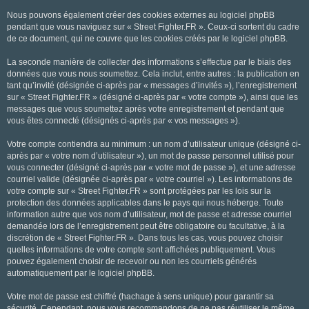
Nous pouvons également créer des cookies externes au logiciel phpBB
pendant que vous naviguez sur « Street Fighter.FR ». Ceux-ci sortent du cadre
de ce document, qui ne couvre que les cookies créés par le logiciel phpBB.
La seconde manière de collecter des informations s’effectue par le biais des
données que vous nous soumettez. Cela inclut, entre autres : la publication en
tant qu’invité (désignée ci-après par « messages d’invités »), l’enregistrement
sur « Street Fighter.FR » (désigné ci-après par « votre compte »), ainsi que les
messages que vous soumettez après votre enregistrement et pendant que
vous êtes connecté (désignés ci-après par « vos messages »).
Votre compte contiendra au minimum : un nom d’utilisateur unique (désigné ci-
après par « votre nom d’utilisateur »), un mot de passe personnel utilisé pour
vous connecter (désigné ci-après par « votre mot de passe »), et une adresse
courriel valide (désignée ci-après par « votre courriel »). Les informations de
votre compte sur « Street Fighter.FR » sont protégées par les lois sur la
protection des données applicables dans le pays qui nous héberge. Toute
information autre que vos nom d’utilisateur, mot de passe et adresse courriel
demandée lors de l’enregistrement peut être obligatoire ou facultative, à la
discrétion de « Street Fighter.FR ». Dans tous les cas, vous pouvez choisir
quelles informations de votre compte sont affichées publiquement. Vous
pouvez également choisir de recevoir ou non les courriels générés
automatiquement par le logiciel phpBB.
Votre mot de passe est chiffré (hachage à sens unique) pour garantir sa
sécurité. Cependant, nous vous recommandons de ne pas réutiliser le même