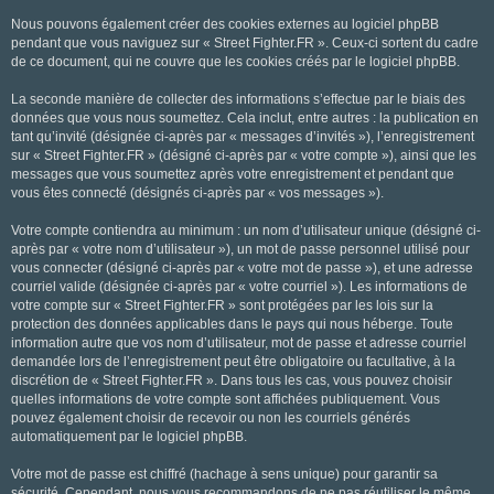
Nous pouvons également créer des cookies externes au logiciel phpBB
pendant que vous naviguez sur « Street Fighter.FR ». Ceux-ci sortent du cadre
de ce document, qui ne couvre que les cookies créés par le logiciel phpBB.
La seconde manière de collecter des informations s’effectue par le biais des
données que vous nous soumettez. Cela inclut, entre autres : la publication en
tant qu’invité (désignée ci-après par « messages d’invités »), l’enregistrement
sur « Street Fighter.FR » (désigné ci-après par « votre compte »), ainsi que les
messages que vous soumettez après votre enregistrement et pendant que
vous êtes connecté (désignés ci-après par « vos messages »).
Votre compte contiendra au minimum : un nom d’utilisateur unique (désigné ci-
après par « votre nom d’utilisateur »), un mot de passe personnel utilisé pour
vous connecter (désigné ci-après par « votre mot de passe »), et une adresse
courriel valide (désignée ci-après par « votre courriel »). Les informations de
votre compte sur « Street Fighter.FR » sont protégées par les lois sur la
protection des données applicables dans le pays qui nous héberge. Toute
information autre que vos nom d’utilisateur, mot de passe et adresse courriel
demandée lors de l’enregistrement peut être obligatoire ou facultative, à la
discrétion de « Street Fighter.FR ». Dans tous les cas, vous pouvez choisir
quelles informations de votre compte sont affichées publiquement. Vous
pouvez également choisir de recevoir ou non les courriels générés
automatiquement par le logiciel phpBB.
Votre mot de passe est chiffré (hachage à sens unique) pour garantir sa
sécurité. Cependant, nous vous recommandons de ne pas réutiliser le même