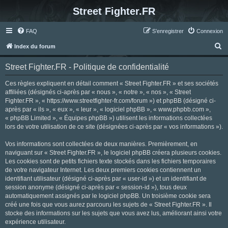
Street Fighter.FR
FAQ
S’enregistrer
Connexion
R
Index du forum
e
Street Fighter.FR - Politique de confidentialité
c
h
Ces règles expliquent en détail comment « Street Fighter.FR » et ses sociétés
affiliées (désignés ci-après par « nous », « notre », « nos », « Street
e
Fighter.FR », « https://www.streetfighter-fr.com/forum ») et phpBB (désigné ci-
r
après par « ils », « eux », « leur », « logiciel phpBB », « www.phpbb.com »,
« phpBB Limited », « Équipes phpBB ») utilisent les informations collectées
c
lors de votre utilisation de ce site (désignées ci-après par « vos informations »).
h
Vos informations sont collectées de deux manières. Premièrement, en
e
naviguant sur « Street Fighter.FR », le logiciel phpBB créera plusieurs cookies.
r
Les cookies sont de petits fichiers texte stockés dans les fichiers temporaires
de votre navigateur Internet. Les deux premiers cookies contiennent un
identifiant utilisateur (désigné ci-après par « user-id ») et un identifiant de
session anonyme (désigné ci-après par « session-id »), tous deux
automatiquement assignés par le logiciel phpBB. Un troisième cookie sera
créé une fois que vous aurez parcouru les sujets de « Street Fighter.FR ». Il
stocke des informations sur les sujets que vous avez lus, améliorant ainsi votre
expérience utilisateur.