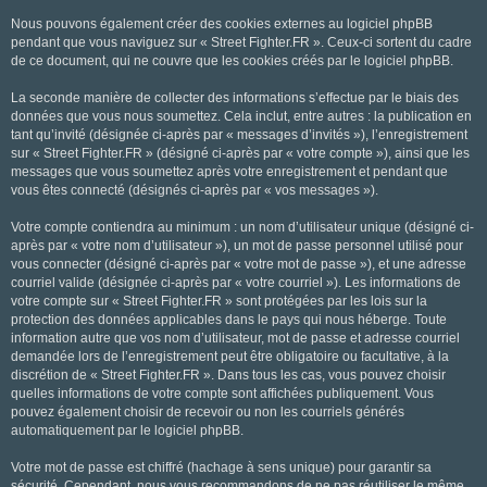
Nous pouvons également créer des cookies externes au logiciel phpBB
pendant que vous naviguez sur « Street Fighter.FR ». Ceux-ci sortent du cadre
de ce document, qui ne couvre que les cookies créés par le logiciel phpBB.
La seconde manière de collecter des informations s’effectue par le biais des
données que vous nous soumettez. Cela inclut, entre autres : la publication en
tant qu’invité (désignée ci-après par « messages d’invités »), l’enregistrement
sur « Street Fighter.FR » (désigné ci-après par « votre compte »), ainsi que les
messages que vous soumettez après votre enregistrement et pendant que
vous êtes connecté (désignés ci-après par « vos messages »).
Votre compte contiendra au minimum : un nom d’utilisateur unique (désigné ci-
après par « votre nom d’utilisateur »), un mot de passe personnel utilisé pour
vous connecter (désigné ci-après par « votre mot de passe »), et une adresse
courriel valide (désignée ci-après par « votre courriel »). Les informations de
votre compte sur « Street Fighter.FR » sont protégées par les lois sur la
protection des données applicables dans le pays qui nous héberge. Toute
information autre que vos nom d’utilisateur, mot de passe et adresse courriel
demandée lors de l’enregistrement peut être obligatoire ou facultative, à la
discrétion de « Street Fighter.FR ». Dans tous les cas, vous pouvez choisir
quelles informations de votre compte sont affichées publiquement. Vous
pouvez également choisir de recevoir ou non les courriels générés
automatiquement par le logiciel phpBB.
Votre mot de passe est chiffré (hachage à sens unique) pour garantir sa
sécurité. Cependant, nous vous recommandons de ne pas réutiliser le même