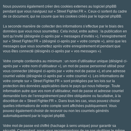
Nous pouvons également créer des cookies externes au logiciel phpBB
pendant que vous naviguez sur « Street Fighter.FR ». Ceux-ci sortent du cadre
de ce document, qui ne couvre que les cookies créés par le logiciel phpBB.
La seconde manière de collecter des informations s’effectue par le biais des
données que vous nous soumettez. Cela inclut, entre autres : la publication en
tant qu’invité (désignée ci-après par « messages d’invités »), l’enregistrement
sur « Street Fighter.FR » (désigné ci-après par « votre compte »), ainsi que les
messages que vous soumettez après votre enregistrement et pendant que
vous êtes connecté (désignés ci-après par « vos messages »).
Votre compte contiendra au minimum : un nom d’utilisateur unique (désigné ci-
après par « votre nom d’utilisateur »), un mot de passe personnel utilisé pour
vous connecter (désigné ci-après par « votre mot de passe »), et une adresse
courriel valide (désignée ci-après par « votre courriel »). Les informations de
votre compte sur « Street Fighter.FR » sont protégées par les lois sur la
protection des données applicables dans le pays qui nous héberge. Toute
information autre que vos nom d’utilisateur, mot de passe et adresse courriel
demandée lors de l’enregistrement peut être obligatoire ou facultative, à la
discrétion de « Street Fighter.FR ». Dans tous les cas, vous pouvez choisir
quelles informations de votre compte sont affichées publiquement. Vous
pouvez également choisir de recevoir ou non les courriels générés
automatiquement par le logiciel phpBB.
Votre mot de passe est chiffré (hachage à sens unique) pour garantir sa
sécurité. Cependant, nous vous recommandons de ne pas réutiliser le même