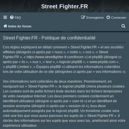
Street Fighter.FR
FAQ
S’enregistrer
Connexion
R
Index du forum
e
Street Fighter.FR - Politique de confidentialité
c
h
Ces règles expliquent en détail comment « Street Fighter.FR » et ses sociétés
affiliées (désignés ci-après par « nous », « notre », « nos », « Street
e
Fighter.FR », « https://www.streetfighter-fr.com/forum ») et phpBB (désigné ci-
r
après par « ils », « eux », « leur », « logiciel phpBB », « www.phpbb.com »,
« phpBB Limited », « Équipes phpBB ») utilisent les informations collectées
c
lors de votre utilisation de ce site (désignées ci-après par « vos informations »).
h
Vos informations sont collectées de deux manières. Premièrement, en
e
naviguant sur « Street Fighter.FR », le logiciel phpBB créera plusieurs cookies.
r
Les cookies sont de petits fichiers texte stockés dans les fichiers temporaires
de votre navigateur Internet. Les deux premiers cookies contiennent un
identifiant utilisateur (désigné ci-après par « user-id ») et un identifiant de
session anonyme (désigné ci-après par « session-id »), tous deux
automatiquement assignés par le logiciel phpBB. Un troisième cookie sera
créé une fois que vous aurez parcouru les sujets de « Street Fighter.FR ». Il
stocke des informations sur les sujets que vous avez lus, améliorant ainsi votre
expérience utilisateur.