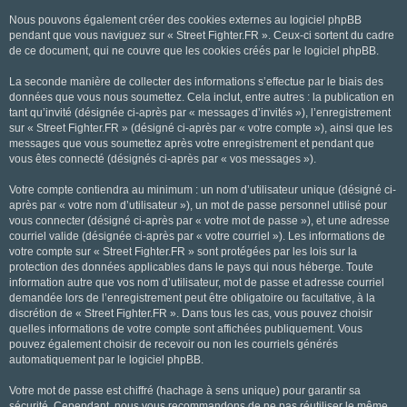
Nous pouvons également créer des cookies externes au logiciel phpBB
pendant que vous naviguez sur « Street Fighter.FR ». Ceux-ci sortent du cadre
de ce document, qui ne couvre que les cookies créés par le logiciel phpBB.
La seconde manière de collecter des informations s’effectue par le biais des
données que vous nous soumettez. Cela inclut, entre autres : la publication en
tant qu’invité (désignée ci-après par « messages d’invités »), l’enregistrement
sur « Street Fighter.FR » (désigné ci-après par « votre compte »), ainsi que les
messages que vous soumettez après votre enregistrement et pendant que
vous êtes connecté (désignés ci-après par « vos messages »).
Votre compte contiendra au minimum : un nom d’utilisateur unique (désigné ci-
après par « votre nom d’utilisateur »), un mot de passe personnel utilisé pour
vous connecter (désigné ci-après par « votre mot de passe »), et une adresse
courriel valide (désignée ci-après par « votre courriel »). Les informations de
votre compte sur « Street Fighter.FR » sont protégées par les lois sur la
protection des données applicables dans le pays qui nous héberge. Toute
information autre que vos nom d’utilisateur, mot de passe et adresse courriel
demandée lors de l’enregistrement peut être obligatoire ou facultative, à la
discrétion de « Street Fighter.FR ». Dans tous les cas, vous pouvez choisir
quelles informations de votre compte sont affichées publiquement. Vous
pouvez également choisir de recevoir ou non les courriels générés
automatiquement par le logiciel phpBB.
Votre mot de passe est chiffré (hachage à sens unique) pour garantir sa
sécurité. Cependant, nous vous recommandons de ne pas réutiliser le même