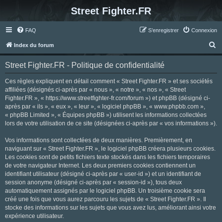
Street Fighter.FR
FAQ
S’enregistrer
Connexion
R
Index du forum
e
Street Fighter.FR - Politique de confidentialité
c
h
Ces règles expliquent en détail comment « Street Fighter.FR » et ses sociétés
affiliées (désignés ci-après par « nous », « notre », « nos », « Street
e
Fighter.FR », « https://www.streetfighter-fr.com/forum ») et phpBB (désigné ci-
r
après par « ils », « eux », « leur », « logiciel phpBB », « www.phpbb.com »,
« phpBB Limited », « Équipes phpBB ») utilisent les informations collectées
c
lors de votre utilisation de ce site (désignées ci-après par « vos informations »).
h
Vos informations sont collectées de deux manières. Premièrement, en
e
naviguant sur « Street Fighter.FR », le logiciel phpBB créera plusieurs cookies.
r
Les cookies sont de petits fichiers texte stockés dans les fichiers temporaires
de votre navigateur Internet. Les deux premiers cookies contiennent un
identifiant utilisateur (désigné ci-après par « user-id ») et un identifiant de
session anonyme (désigné ci-après par « session-id »), tous deux
automatiquement assignés par le logiciel phpBB. Un troisième cookie sera
créé une fois que vous aurez parcouru les sujets de « Street Fighter.FR ». Il
stocke des informations sur les sujets que vous avez lus, améliorant ainsi votre
expérience utilisateur.