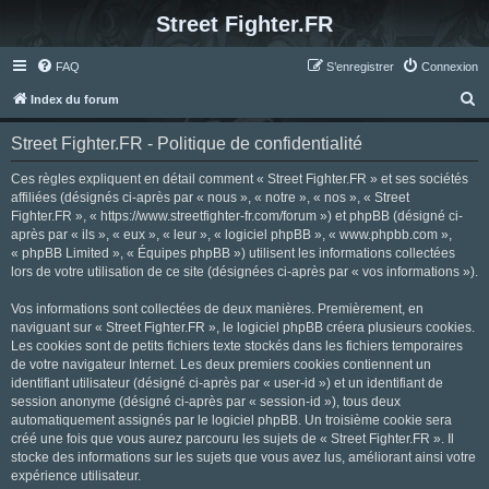
Street Fighter.FR
FAQ
S’enregistrer
Connexion
R
Index du forum
e
Street Fighter.FR - Politique de confidentialité
c
h
Ces règles expliquent en détail comment « Street Fighter.FR » et ses sociétés
affiliées (désignés ci-après par « nous », « notre », « nos », « Street
e
Fighter.FR », « https://www.streetfighter-fr.com/forum ») et phpBB (désigné ci-
r
après par « ils », « eux », « leur », « logiciel phpBB », « www.phpbb.com »,
« phpBB Limited », « Équipes phpBB ») utilisent les informations collectées
c
lors de votre utilisation de ce site (désignées ci-après par « vos informations »).
h
Vos informations sont collectées de deux manières. Premièrement, en
e
naviguant sur « Street Fighter.FR », le logiciel phpBB créera plusieurs cookies.
r
Les cookies sont de petits fichiers texte stockés dans les fichiers temporaires
de votre navigateur Internet. Les deux premiers cookies contiennent un
identifiant utilisateur (désigné ci-après par « user-id ») et un identifiant de
session anonyme (désigné ci-après par « session-id »), tous deux
automatiquement assignés par le logiciel phpBB. Un troisième cookie sera
créé une fois que vous aurez parcouru les sujets de « Street Fighter.FR ». Il
stocke des informations sur les sujets que vous avez lus, améliorant ainsi votre
expérience utilisateur.