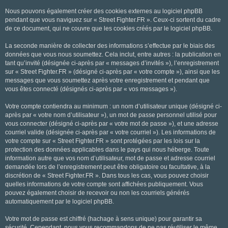
Nous pouvons également créer des cookies externes au logiciel phpBB
pendant que vous naviguez sur « Street Fighter.FR ». Ceux-ci sortent du cadre
de ce document, qui ne couvre que les cookies créés par le logiciel phpBB.
La seconde manière de collecter des informations s’effectue par le biais des
données que vous nous soumettez. Cela inclut, entre autres : la publication en
tant qu’invité (désignée ci-après par « messages d’invités »), l’enregistrement
sur « Street Fighter.FR » (désigné ci-après par « votre compte »), ainsi que les
messages que vous soumettez après votre enregistrement et pendant que
vous êtes connecté (désignés ci-après par « vos messages »).
Votre compte contiendra au minimum : un nom d’utilisateur unique (désigné ci-
après par « votre nom d’utilisateur »), un mot de passe personnel utilisé pour
vous connecter (désigné ci-après par « votre mot de passe »), et une adresse
courriel valide (désignée ci-après par « votre courriel »). Les informations de
votre compte sur « Street Fighter.FR » sont protégées par les lois sur la
protection des données applicables dans le pays qui nous héberge. Toute
information autre que vos nom d’utilisateur, mot de passe et adresse courriel
demandée lors de l’enregistrement peut être obligatoire ou facultative, à la
discrétion de « Street Fighter.FR ». Dans tous les cas, vous pouvez choisir
quelles informations de votre compte sont affichées publiquement. Vous
pouvez également choisir de recevoir ou non les courriels générés
automatiquement par le logiciel phpBB.
Votre mot de passe est chiffré (hachage à sens unique) pour garantir sa
sécurité. Cependant, nous vous recommandons de ne pas réutiliser le même