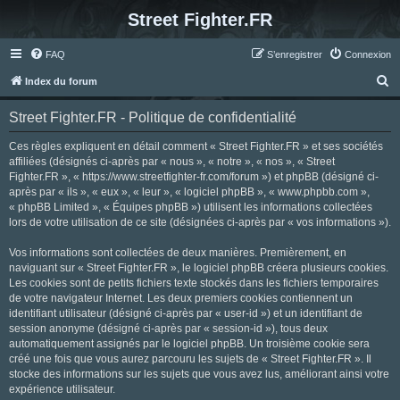
Street Fighter.FR
FAQ
S’enregistrer
Connexion
R
Index du forum
e
Street Fighter.FR - Politique de confidentialité
c
h
Ces règles expliquent en détail comment « Street Fighter.FR » et ses sociétés
affiliées (désignés ci-après par « nous », « notre », « nos », « Street
e
Fighter.FR », « https://www.streetfighter-fr.com/forum ») et phpBB (désigné ci-
r
après par « ils », « eux », « leur », « logiciel phpBB », « www.phpbb.com »,
« phpBB Limited », « Équipes phpBB ») utilisent les informations collectées
c
lors de votre utilisation de ce site (désignées ci-après par « vos informations »).
h
Vos informations sont collectées de deux manières. Premièrement, en
e
naviguant sur « Street Fighter.FR », le logiciel phpBB créera plusieurs cookies.
r
Les cookies sont de petits fichiers texte stockés dans les fichiers temporaires
de votre navigateur Internet. Les deux premiers cookies contiennent un
identifiant utilisateur (désigné ci-après par « user-id ») et un identifiant de
session anonyme (désigné ci-après par « session-id »), tous deux
automatiquement assignés par le logiciel phpBB. Un troisième cookie sera
créé une fois que vous aurez parcouru les sujets de « Street Fighter.FR ». Il
stocke des informations sur les sujets que vous avez lus, améliorant ainsi votre
expérience utilisateur.