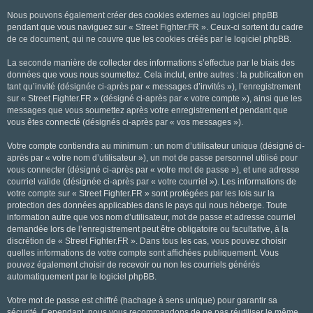
Nous pouvons également créer des cookies externes au logiciel phpBB
pendant que vous naviguez sur « Street Fighter.FR ». Ceux-ci sortent du cadre
de ce document, qui ne couvre que les cookies créés par le logiciel phpBB.
La seconde manière de collecter des informations s’effectue par le biais des
données que vous nous soumettez. Cela inclut, entre autres : la publication en
tant qu’invité (désignée ci-après par « messages d’invités »), l’enregistrement
sur « Street Fighter.FR » (désigné ci-après par « votre compte »), ainsi que les
messages que vous soumettez après votre enregistrement et pendant que
vous êtes connecté (désignés ci-après par « vos messages »).
Votre compte contiendra au minimum : un nom d’utilisateur unique (désigné ci-
après par « votre nom d’utilisateur »), un mot de passe personnel utilisé pour
vous connecter (désigné ci-après par « votre mot de passe »), et une adresse
courriel valide (désignée ci-après par « votre courriel »). Les informations de
votre compte sur « Street Fighter.FR » sont protégées par les lois sur la
protection des données applicables dans le pays qui nous héberge. Toute
information autre que vos nom d’utilisateur, mot de passe et adresse courriel
demandée lors de l’enregistrement peut être obligatoire ou facultative, à la
discrétion de « Street Fighter.FR ». Dans tous les cas, vous pouvez choisir
quelles informations de votre compte sont affichées publiquement. Vous
pouvez également choisir de recevoir ou non les courriels générés
automatiquement par le logiciel phpBB.
Votre mot de passe est chiffré (hachage à sens unique) pour garantir sa
sécurité. Cependant, nous vous recommandons de ne pas réutiliser le même