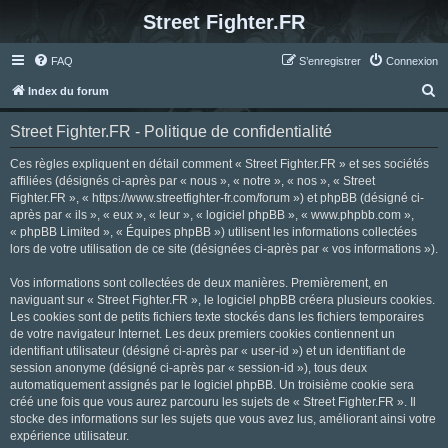
Street Fighter.FR
FAQ
S’enregistrer
Connexion
R
Index du forum
e
Street Fighter.FR - Politique de confidentialité
c
h
Ces règles expliquent en détail comment « Street Fighter.FR » et ses sociétés
affiliées (désignés ci-après par « nous », « notre », « nos », « Street
e
Fighter.FR », « https://www.streetfighter-fr.com/forum ») et phpBB (désigné ci-
r
après par « ils », « eux », « leur », « logiciel phpBB », « www.phpbb.com »,
« phpBB Limited », « Équipes phpBB ») utilisent les informations collectées
c
lors de votre utilisation de ce site (désignées ci-après par « vos informations »).
h
Vos informations sont collectées de deux manières. Premièrement, en
e
naviguant sur « Street Fighter.FR », le logiciel phpBB créera plusieurs cookies.
r
Les cookies sont de petits fichiers texte stockés dans les fichiers temporaires
de votre navigateur Internet. Les deux premiers cookies contiennent un
identifiant utilisateur (désigné ci-après par « user-id ») et un identifiant de
session anonyme (désigné ci-après par « session-id »), tous deux
automatiquement assignés par le logiciel phpBB. Un troisième cookie sera
créé une fois que vous aurez parcouru les sujets de « Street Fighter.FR ». Il
stocke des informations sur les sujets que vous avez lus, améliorant ainsi votre
expérience utilisateur.