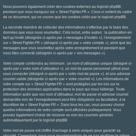
Nous pouvons également créer des cookies externes au logiciel phpBB
pendant que vous naviguez sur « Street Fighter.FR ». Ceux-ci sortent du cadre
de ce document, qui ne couvre que les cookies créés par le logiciel phpBB.
La seconde manière de collecter des informations s’effectue par le biais des
données que vous nous soumettez. Cela inclut, entre autres : la publication en
tant qu’invité (désignée ci-après par « messages d’invités »), l’enregistrement
sur « Street Fighter.FR » (désigné ci-après par « votre compte »), ainsi que les
messages que vous soumettez après votre enregistrement et pendant que
vous êtes connecté (désignés ci-après par « vos messages »).
Votre compte contiendra au minimum : un nom d’utilisateur unique (désigné ci-
après par « votre nom d’utilisateur »), un mot de passe personnel utilisé pour
vous connecter (désigné ci-après par « votre mot de passe »), et une adresse
courriel valide (désignée ci-après par « votre courriel »). Les informations de
votre compte sur « Street Fighter.FR » sont protégées par les lois sur la
protection des données applicables dans le pays qui nous héberge. Toute
information autre que vos nom d’utilisateur, mot de passe et adresse courriel
demandée lors de l’enregistrement peut être obligatoire ou facultative, à la
discrétion de « Street Fighter.FR ». Dans tous les cas, vous pouvez choisir
quelles informations de votre compte sont affichées publiquement. Vous
pouvez également choisir de recevoir ou non les courriels générés
automatiquement par le logiciel phpBB.
Votre mot de passe est chiffré (hachage à sens unique) pour garantir sa
sécurité. Cependant, nous vous recommandons de ne pas réutiliser le même