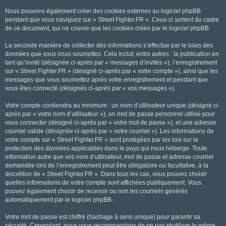
Nous pouvons également créer des cookies externes au logiciel phpBB
pendant que vous naviguez sur « Street Fighter.FR ». Ceux-ci sortent du cadre
de ce document, qui ne couvre que les cookies créés par le logiciel phpBB.
La seconde manière de collecter des informations s’effectue par le biais des
données que vous nous soumettez. Cela inclut, entre autres : la publication en
tant qu’invité (désignée ci-après par « messages d’invités »), l’enregistrement
sur « Street Fighter.FR » (désigné ci-après par « votre compte »), ainsi que les
messages que vous soumettez après votre enregistrement et pendant que
vous êtes connecté (désignés ci-après par « vos messages »).
Votre compte contiendra au minimum : un nom d’utilisateur unique (désigné ci-
après par « votre nom d’utilisateur »), un mot de passe personnel utilisé pour
vous connecter (désigné ci-après par « votre mot de passe »), et une adresse
courriel valide (désignée ci-après par « votre courriel »). Les informations de
votre compte sur « Street Fighter.FR » sont protégées par les lois sur la
protection des données applicables dans le pays qui nous héberge. Toute
information autre que vos nom d’utilisateur, mot de passe et adresse courriel
demandée lors de l’enregistrement peut être obligatoire ou facultative, à la
discrétion de « Street Fighter.FR ». Dans tous les cas, vous pouvez choisir
quelles informations de votre compte sont affichées publiquement. Vous
pouvez également choisir de recevoir ou non les courriels générés
automatiquement par le logiciel phpBB.
Votre mot de passe est chiffré (hachage à sens unique) pour garantir sa
sécurité. Cependant, nous vous recommandons de ne pas réutiliser le même