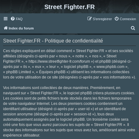
Street Fighter.FR
FAQ
S’enregistrer
Connexion
R
Index du forum
e
Street Fighter.FR - Politique de confidentialité
c
h
Ces règles expliquent en détail comment « Street Fighter.FR » et ses sociétés
affiliées (désignés ci-après par « nous », « notre », « nos », « Street
e
Fighter.FR », « https://www.streetfighter-fr.com/forum ») et phpBB (désigné ci-
r
après par « ils », « eux », « leur », « logiciel phpBB », « www.phpbb.com »,
« phpBB Limited », « Équipes phpBB ») utilisent les informations collectées
c
lors de votre utilisation de ce site (désignées ci-après par « vos informations »).
h
Vos informations sont collectées de deux manières. Premièrement, en
e
naviguant sur « Street Fighter.FR », le logiciel phpBB créera plusieurs cookies.
r
Les cookies sont de petits fichiers texte stockés dans les fichiers temporaires
de votre navigateur Internet. Les deux premiers cookies contiennent un
identifiant utilisateur (désigné ci-après par « user-id ») et un identifiant de
session anonyme (désigné ci-après par « session-id »), tous deux
automatiquement assignés par le logiciel phpBB. Un troisième cookie sera
créé une fois que vous aurez parcouru les sujets de « Street Fighter.FR ». Il
stocke des informations sur les sujets que vous avez lus, améliorant ainsi votre
expérience utilisateur.