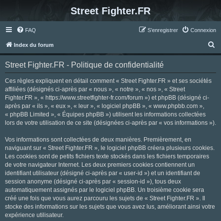
Street Fighter.FR
FAQ
S’enregistrer
Connexion
R
Index du forum
e
Street Fighter.FR - Politique de confidentialité
c
h
Ces règles expliquent en détail comment « Street Fighter.FR » et ses sociétés
affiliées (désignés ci-après par « nous », « notre », « nos », « Street
e
Fighter.FR », « https://www.streetfighter-fr.com/forum ») et phpBB (désigné ci-
r
après par « ils », « eux », « leur », « logiciel phpBB », « www.phpbb.com »,
« phpBB Limited », « Équipes phpBB ») utilisent les informations collectées
c
lors de votre utilisation de ce site (désignées ci-après par « vos informations »).
h
Vos informations sont collectées de deux manières. Premièrement, en
e
naviguant sur « Street Fighter.FR », le logiciel phpBB créera plusieurs cookies.
r
Les cookies sont de petits fichiers texte stockés dans les fichiers temporaires
de votre navigateur Internet. Les deux premiers cookies contiennent un
identifiant utilisateur (désigné ci-après par « user-id ») et un identifiant de
session anonyme (désigné ci-après par « session-id »), tous deux
automatiquement assignés par le logiciel phpBB. Un troisième cookie sera
créé une fois que vous aurez parcouru les sujets de « Street Fighter.FR ». Il
stocke des informations sur les sujets que vous avez lus, améliorant ainsi votre
expérience utilisateur.