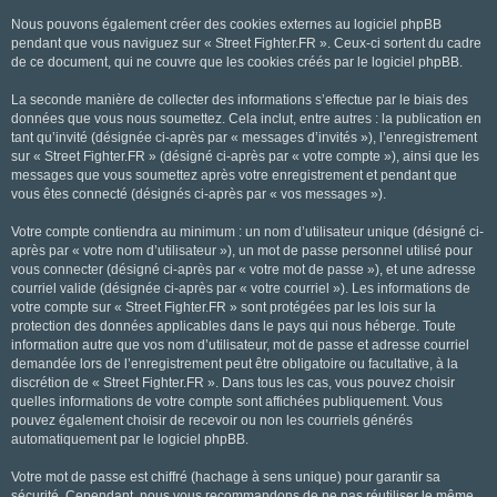
Nous pouvons également créer des cookies externes au logiciel phpBB
pendant que vous naviguez sur « Street Fighter.FR ». Ceux-ci sortent du cadre
de ce document, qui ne couvre que les cookies créés par le logiciel phpBB.
La seconde manière de collecter des informations s’effectue par le biais des
données que vous nous soumettez. Cela inclut, entre autres : la publication en
tant qu’invité (désignée ci-après par « messages d’invités »), l’enregistrement
sur « Street Fighter.FR » (désigné ci-après par « votre compte »), ainsi que les
messages que vous soumettez après votre enregistrement et pendant que
vous êtes connecté (désignés ci-après par « vos messages »).
Votre compte contiendra au minimum : un nom d’utilisateur unique (désigné ci-
après par « votre nom d’utilisateur »), un mot de passe personnel utilisé pour
vous connecter (désigné ci-après par « votre mot de passe »), et une adresse
courriel valide (désignée ci-après par « votre courriel »). Les informations de
votre compte sur « Street Fighter.FR » sont protégées par les lois sur la
protection des données applicables dans le pays qui nous héberge. Toute
information autre que vos nom d’utilisateur, mot de passe et adresse courriel
demandée lors de l’enregistrement peut être obligatoire ou facultative, à la
discrétion de « Street Fighter.FR ». Dans tous les cas, vous pouvez choisir
quelles informations de votre compte sont affichées publiquement. Vous
pouvez également choisir de recevoir ou non les courriels générés
automatiquement par le logiciel phpBB.
Votre mot de passe est chiffré (hachage à sens unique) pour garantir sa
sécurité. Cependant, nous vous recommandons de ne pas réutiliser le même