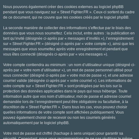
Nous pouvons également créer des cookies externes au logiciel phpBB
pendant que vous naviguez sur « Street Fighter.FR ». Ceux-ci sortent du cadre
de ce document, qui ne couvre que les cookies créés par le logiciel phpBB.
La seconde manière de collecter des informations s’effectue par le biais des
données que vous nous soumettez. Cela inclut, entre autres : la publication en
tant qu’invité (désignée ci-après par « messages d’invités »), l’enregistrement
sur « Street Fighter.FR » (désigné ci-après par « votre compte »), ainsi que les
messages que vous soumettez après votre enregistrement et pendant que
vous êtes connecté (désignés ci-après par « vos messages »).
Votre compte contiendra au minimum : un nom d’utilisateur unique (désigné ci-
après par « votre nom d’utilisateur »), un mot de passe personnel utilisé pour
vous connecter (désigné ci-après par « votre mot de passe »), et une adresse
courriel valide (désignée ci-après par « votre courriel »). Les informations de
votre compte sur « Street Fighter.FR » sont protégées par les lois sur la
protection des données applicables dans le pays qui nous héberge. Toute
information autre que vos nom d’utilisateur, mot de passe et adresse courriel
demandée lors de l’enregistrement peut être obligatoire ou facultative, à la
discrétion de « Street Fighter.FR ». Dans tous les cas, vous pouvez choisir
quelles informations de votre compte sont affichées publiquement. Vous
pouvez également choisir de recevoir ou non les courriels générés
automatiquement par le logiciel phpBB.
Votre mot de passe est chiffré (hachage à sens unique) pour garantir sa
sécurité. Cependant, nous vous recommandons de ne pas réutiliser le même