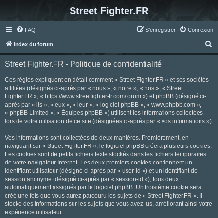
Street Fighter.FR
FAQ
S’enregistrer
Connexion
R
Index du forum
e
Street Fighter.FR - Politique de confidentialité
c
h
Ces règles expliquent en détail comment « Street Fighter.FR » et ses sociétés
affiliées (désignés ci-après par « nous », « notre », « nos », « Street
e
Fighter.FR », « https://www.streetfighter-fr.com/forum ») et phpBB (désigné ci-
r
après par « ils », « eux », « leur », « logiciel phpBB », « www.phpbb.com »,
« phpBB Limited », « Équipes phpBB ») utilisent les informations collectées
c
lors de votre utilisation de ce site (désignées ci-après par « vos informations »).
h
Vos informations sont collectées de deux manières. Premièrement, en
e
naviguant sur « Street Fighter.FR », le logiciel phpBB créera plusieurs cookies.
r
Les cookies sont de petits fichiers texte stockés dans les fichiers temporaires
de votre navigateur Internet. Les deux premiers cookies contiennent un
identifiant utilisateur (désigné ci-après par « user-id ») et un identifiant de
session anonyme (désigné ci-après par « session-id »), tous deux
automatiquement assignés par le logiciel phpBB. Un troisième cookie sera
créé une fois que vous aurez parcouru les sujets de « Street Fighter.FR ». Il
stocke des informations sur les sujets que vous avez lus, améliorant ainsi votre
expérience utilisateur.