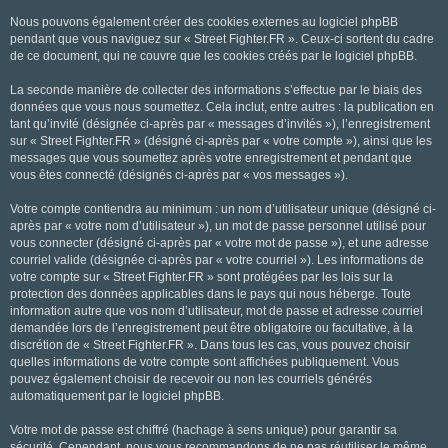
Nous pouvons également créer des cookies externes au logiciel phpBB
pendant que vous naviguez sur « Street Fighter.FR ». Ceux-ci sortent du cadre
de ce document, qui ne couvre que les cookies créés par le logiciel phpBB.
La seconde manière de collecter des informations s’effectue par le biais des
données que vous nous soumettez. Cela inclut, entre autres : la publication en
tant qu’invité (désignée ci-après par « messages d’invités »), l’enregistrement
sur « Street Fighter.FR » (désigné ci-après par « votre compte »), ainsi que les
messages que vous soumettez après votre enregistrement et pendant que
vous êtes connecté (désignés ci-après par « vos messages »).
Votre compte contiendra au minimum : un nom d’utilisateur unique (désigné ci-
après par « votre nom d’utilisateur »), un mot de passe personnel utilisé pour
vous connecter (désigné ci-après par « votre mot de passe »), et une adresse
courriel valide (désignée ci-après par « votre courriel »). Les informations de
votre compte sur « Street Fighter.FR » sont protégées par les lois sur la
protection des données applicables dans le pays qui nous héberge. Toute
information autre que vos nom d’utilisateur, mot de passe et adresse courriel
demandée lors de l’enregistrement peut être obligatoire ou facultative, à la
discrétion de « Street Fighter.FR ». Dans tous les cas, vous pouvez choisir
quelles informations de votre compte sont affichées publiquement. Vous
pouvez également choisir de recevoir ou non les courriels générés
automatiquement par le logiciel phpBB.
Votre mot de passe est chiffré (hachage à sens unique) pour garantir sa
sécurité. Cependant, nous vous recommandons de ne pas réutiliser le même