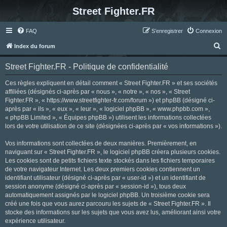
Street Fighter.FR
FAQ
S’enregistrer
Connexion
R
Index du forum
e
Street Fighter.FR - Politique de confidentialité
c
h
Ces règles expliquent en détail comment « Street Fighter.FR » et ses sociétés
affiliées (désignés ci-après par « nous », « notre », « nos », « Street
e
Fighter.FR », « https://www.streetfighter-fr.com/forum ») et phpBB (désigné ci-
r
après par « ils », « eux », « leur », « logiciel phpBB », « www.phpbb.com »,
« phpBB Limited », « Équipes phpBB ») utilisent les informations collectées
c
lors de votre utilisation de ce site (désignées ci-après par « vos informations »).
h
Vos informations sont collectées de deux manières. Premièrement, en
e
naviguant sur « Street Fighter.FR », le logiciel phpBB créera plusieurs cookies.
r
Les cookies sont de petits fichiers texte stockés dans les fichiers temporaires
de votre navigateur Internet. Les deux premiers cookies contiennent un
identifiant utilisateur (désigné ci-après par « user-id ») et un identifiant de
session anonyme (désigné ci-après par « session-id »), tous deux
automatiquement assignés par le logiciel phpBB. Un troisième cookie sera
créé une fois que vous aurez parcouru les sujets de « Street Fighter.FR ». Il
stocke des informations sur les sujets que vous avez lus, améliorant ainsi votre
expérience utilisateur.