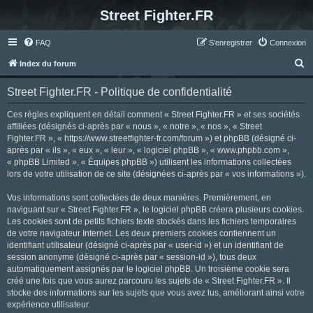
Street Fighter.FR
FAQ
S’enregistrer
Connexion
R
Index du forum
e
Street Fighter.FR - Politique de confidentialité
c
h
Ces règles expliquent en détail comment « Street Fighter.FR » et ses sociétés
affiliées (désignés ci-après par « nous », « notre », « nos », « Street
e
Fighter.FR », « https://www.streetfighter-fr.com/forum ») et phpBB (désigné ci-
r
après par « ils », « eux », « leur », « logiciel phpBB », « www.phpbb.com »,
« phpBB Limited », « Équipes phpBB ») utilisent les informations collectées
c
lors de votre utilisation de ce site (désignées ci-après par « vos informations »).
h
Vos informations sont collectées de deux manières. Premièrement, en
e
naviguant sur « Street Fighter.FR », le logiciel phpBB créera plusieurs cookies.
r
Les cookies sont de petits fichiers texte stockés dans les fichiers temporaires
de votre navigateur Internet. Les deux premiers cookies contiennent un
identifiant utilisateur (désigné ci-après par « user-id ») et un identifiant de
session anonyme (désigné ci-après par « session-id »), tous deux
automatiquement assignés par le logiciel phpBB. Un troisième cookie sera
créé une fois que vous aurez parcouru les sujets de « Street Fighter.FR ». Il
stocke des informations sur les sujets que vous avez lus, améliorant ainsi votre
expérience utilisateur.