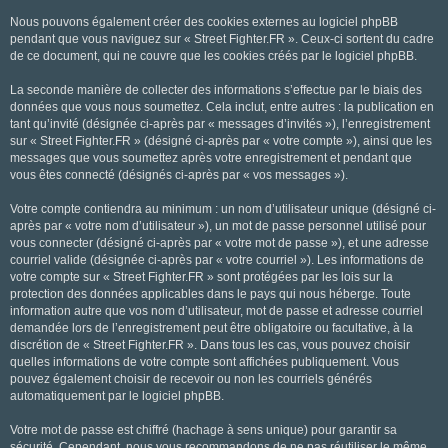
Nous pouvons également créer des cookies externes au logiciel phpBB
pendant que vous naviguez sur « Street Fighter.FR ». Ceux-ci sortent du cadre
de ce document, qui ne couvre que les cookies créés par le logiciel phpBB.
La seconde manière de collecter des informations s’effectue par le biais des
données que vous nous soumettez. Cela inclut, entre autres : la publication en
tant qu’invité (désignée ci-après par « messages d’invités »), l’enregistrement
sur « Street Fighter.FR » (désigné ci-après par « votre compte »), ainsi que les
messages que vous soumettez après votre enregistrement et pendant que
vous êtes connecté (désignés ci-après par « vos messages »).
Votre compte contiendra au minimum : un nom d’utilisateur unique (désigné ci-
après par « votre nom d’utilisateur »), un mot de passe personnel utilisé pour
vous connecter (désigné ci-après par « votre mot de passe »), et une adresse
courriel valide (désignée ci-après par « votre courriel »). Les informations de
votre compte sur « Street Fighter.FR » sont protégées par les lois sur la
protection des données applicables dans le pays qui nous héberge. Toute
information autre que vos nom d’utilisateur, mot de passe et adresse courriel
demandée lors de l’enregistrement peut être obligatoire ou facultative, à la
discrétion de « Street Fighter.FR ». Dans tous les cas, vous pouvez choisir
quelles informations de votre compte sont affichées publiquement. Vous
pouvez également choisir de recevoir ou non les courriels générés
automatiquement par le logiciel phpBB.
Votre mot de passe est chiffré (hachage à sens unique) pour garantir sa
sécurité. Cependant, nous vous recommandons de ne pas réutiliser le même