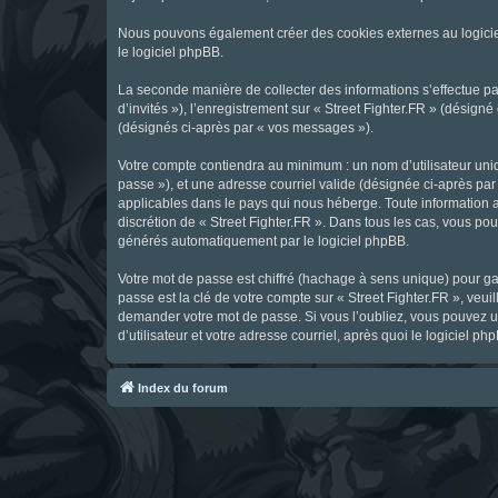
Nous pouvons également créer des cookies externes au logicie
le logiciel phpBB.
La seconde manière de collecter des informations s’effectue par
d’invités »), l’enregistrement sur « Street Fighter.FR » (dési
(désignés ci-après par « vos messages »).
Votre compte contiendra au minimum : un nom d’utilisateur uniq
passe »), et une adresse courriel valide (désignée ci-après par 
applicables dans le pays qui nous héberge. Toute information au
discrétion de « Street Fighter.FR ». Dans tous les cas, vous p
générés automatiquement par le logiciel phpBB.
Votre mot de passe est chiffré (hachage à sens unique) pour ga
passe est la clé de votre compte sur « Street Fighter.FR », veui
demander votre mot de passe. Si vous l’oubliez, vous pouvez ut
d’utilisateur et votre adresse courriel, après quoi le logicie
Index du forum