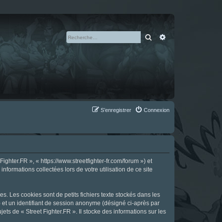
Rechercher
Recherche avan
S’enregistrer
Connexion
ighter.FR », « https://www.streetfighter-fr.com/forum ») et
nformations collectées lors de votre utilisation de ce site
s. Les cookies sont de petits fichiers texte stockés dans les
») et un identifiant de session anonyme (désigné ci-après par
ts de « Street Fighter.FR ». Il stocke des informations sur les