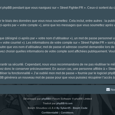
l phpBB pendant que vous naviguez sur « Street Fighter.FR ». Ceux-ci sortent du 
 le biais des données que vous nous soumettez. Cela inclut, entre autres : la publ
gné ci-après par « votre compte »), ainsi que les messages que vous soumettez aprè
ue (désigné ci-après par « votre nom d’utilisateur »), un mot de passe personnel ut
« votre courriel »). Les informations de votre compte sur « Street Fighter.FR » sont
tre que vos nom d’utilisateur, mot de passe et adresse courriel demandée lors de l’
ouvez choisir quelles informations de votre compte sont affichées publiquement. Vou
rantir sa sécurité. Cependant, nous vous recommandons de ne pas réutiliser le mêm
llez donc le conserver précieusement. En aucun cas, une personne affiliée à « Stree
iliser la fonctionnalité « J’ai oublié mon mot de passe » fournie par le logiciel
l phpBB générera un nouveau mot de passe pour que vous puissiez récupérer l’accès à
Nou
Développé par
phpBB
® Forum Software © phpBB Limited
Traduit par
phpBB-fr.com
Breizh Shoutbox v1.8.4
By Sylver35 - Breizh Code
Confidentialité
|
Conditions