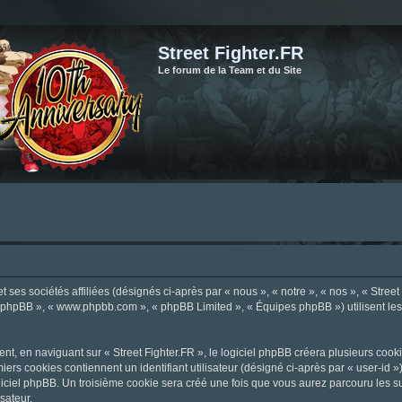
Street Fighter.FR
Le forum de la Team et du Site
ses sociétés affiliées (désignés ci-après par « nous », « notre », « nos », « Street F
el phpBB », « www.phpbb.com », « phpBB Limited », « Équipes phpBB ») utilisent les i
, en naviguant sur « Street Fighter.FR », le logiciel phpBB créera plusieurs cookie
iers cookies contiennent un identifiant utilisateur (désigné ci-après par « user-id 
ciel phpBB. Un troisième cookie sera créé une fois que vous aurez parcouru les suje
sateur.