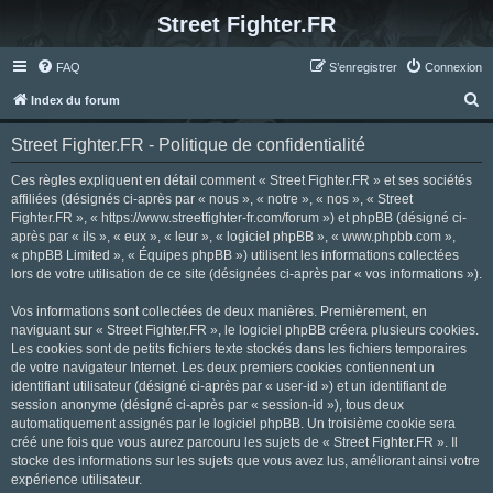
Street Fighter.FR
FAQ
S’enregistrer
Connexion
R
Index du forum
e
Street Fighter.FR - Politique de confidentialité
c
h
Ces règles expliquent en détail comment « Street Fighter.FR » et ses sociétés
affiliées (désignés ci-après par « nous », « notre », « nos », « Street
e
Fighter.FR », « https://www.streetfighter-fr.com/forum ») et phpBB (désigné ci-
r
après par « ils », « eux », « leur », « logiciel phpBB », « www.phpbb.com »,
« phpBB Limited », « Équipes phpBB ») utilisent les informations collectées
c
lors de votre utilisation de ce site (désignées ci-après par « vos informations »).
h
Vos informations sont collectées de deux manières. Premièrement, en
e
naviguant sur « Street Fighter.FR », le logiciel phpBB créera plusieurs cookies.
r
Les cookies sont de petits fichiers texte stockés dans les fichiers temporaires
de votre navigateur Internet. Les deux premiers cookies contiennent un
identifiant utilisateur (désigné ci-après par « user-id ») et un identifiant de
session anonyme (désigné ci-après par « session-id »), tous deux
automatiquement assignés par le logiciel phpBB. Un troisième cookie sera
créé une fois que vous aurez parcouru les sujets de « Street Fighter.FR ». Il
stocke des informations sur les sujets que vous avez lus, améliorant ainsi votre
expérience utilisateur.