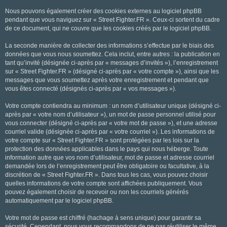
Nous pouvons également créer des cookies externes au logiciel phpBB
pendant que vous naviguez sur « Street Fighter.FR ». Ceux-ci sortent du cadre
de ce document, qui ne couvre que les cookies créés par le logiciel phpBB.
La seconde manière de collecter des informations s’effectue par le biais des
données que vous nous soumettez. Cela inclut, entre autres : la publication en
tant qu’invité (désignée ci-après par « messages d’invités »), l’enregistrement
sur « Street Fighter.FR » (désigné ci-après par « votre compte »), ainsi que les
messages que vous soumettez après votre enregistrement et pendant que
vous êtes connecté (désignés ci-après par « vos messages »).
Votre compte contiendra au minimum : un nom d’utilisateur unique (désigné ci-
après par « votre nom d’utilisateur »), un mot de passe personnel utilisé pour
vous connecter (désigné ci-après par « votre mot de passe »), et une adresse
courriel valide (désignée ci-après par « votre courriel »). Les informations de
votre compte sur « Street Fighter.FR » sont protégées par les lois sur la
protection des données applicables dans le pays qui nous héberge. Toute
information autre que vos nom d’utilisateur, mot de passe et adresse courriel
demandée lors de l’enregistrement peut être obligatoire ou facultative, à la
discrétion de « Street Fighter.FR ». Dans tous les cas, vous pouvez choisir
quelles informations de votre compte sont affichées publiquement. Vous
pouvez également choisir de recevoir ou non les courriels générés
automatiquement par le logiciel phpBB.
Votre mot de passe est chiffré (hachage à sens unique) pour garantir sa
sécurité. Cependant, nous vous recommandons de ne pas réutiliser le même