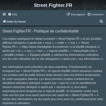
Street Fighter.FR
FAQ
S’enregistrer
Connexion
R
Index du forum
e
Street Fighter.FR - Politique de confidentialité
c
h
Ces règles expliquent en détail comment « Street Fighter.FR » et ses sociétés
affiliées (désignés ci-après par « nous », « notre », « nos », « Street
e
Fighter.FR », « https://www.streetfighter-fr.com/forum ») et phpBB (désigné ci-
r
après par « ils », « eux », « leur », « logiciel phpBB », « www.phpbb.com »,
« phpBB Limited », « Équipes phpBB ») utilisent les informations collectées
c
lors de votre utilisation de ce site (désignées ci-après par « vos informations »).
h
Vos informations sont collectées de deux manières. Premièrement, en
e
naviguant sur « Street Fighter.FR », le logiciel phpBB créera plusieurs cookies.
r
Les cookies sont de petits fichiers texte stockés dans les fichiers temporaires
de votre navigateur Internet. Les deux premiers cookies contiennent un
identifiant utilisateur (désigné ci-après par « user-id ») et un identifiant de
session anonyme (désigné ci-après par « session-id »), tous deux
automatiquement assignés par le logiciel phpBB. Un troisième cookie sera
créé une fois que vous aurez parcouru les sujets de « Street Fighter.FR ». Il
stocke des informations sur les sujets que vous avez lus, améliorant ainsi votre
expérience utilisateur.