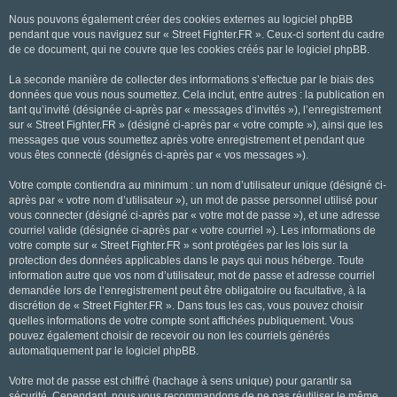
Nous pouvons également créer des cookies externes au logiciel phpBB
pendant que vous naviguez sur « Street Fighter.FR ». Ceux-ci sortent du cadre
de ce document, qui ne couvre que les cookies créés par le logiciel phpBB.
La seconde manière de collecter des informations s’effectue par le biais des
données que vous nous soumettez. Cela inclut, entre autres : la publication en
tant qu’invité (désignée ci-après par « messages d’invités »), l’enregistrement
sur « Street Fighter.FR » (désigné ci-après par « votre compte »), ainsi que les
messages que vous soumettez après votre enregistrement et pendant que
vous êtes connecté (désignés ci-après par « vos messages »).
Votre compte contiendra au minimum : un nom d’utilisateur unique (désigné ci-
après par « votre nom d’utilisateur »), un mot de passe personnel utilisé pour
vous connecter (désigné ci-après par « votre mot de passe »), et une adresse
courriel valide (désignée ci-après par « votre courriel »). Les informations de
votre compte sur « Street Fighter.FR » sont protégées par les lois sur la
protection des données applicables dans le pays qui nous héberge. Toute
information autre que vos nom d’utilisateur, mot de passe et adresse courriel
demandée lors de l’enregistrement peut être obligatoire ou facultative, à la
discrétion de « Street Fighter.FR ». Dans tous les cas, vous pouvez choisir
quelles informations de votre compte sont affichées publiquement. Vous
pouvez également choisir de recevoir ou non les courriels générés
automatiquement par le logiciel phpBB.
Votre mot de passe est chiffré (hachage à sens unique) pour garantir sa
sécurité. Cependant, nous vous recommandons de ne pas réutiliser le même