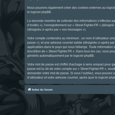
Nous pouvons également créer des cookies externes au logicie
le logiciel phpBB.
La seconde manière de collecter des informations s’effectue par
d’invités »), l’enregistrement sur « Street Fighter.FR » (dési
(désignés ci-après par « vos messages »).
Votre compte contiendra au minimum : un nom d’utilisateur uniq
passe »), et une adresse courriel valide (désignée ci-après par 
applicables dans le pays qui nous héberge. Toute information au
discrétion de « Street Fighter.FR ». Dans tous les cas, vous p
générés automatiquement par le logiciel phpBB.
Votre mot de passe est chiffré (hachage à sens unique) pour ga
passe est la clé de votre compte sur « Street Fighter.FR », veui
demander votre mot de passe. Si vous l’oubliez, vous pouvez ut
d’utilisateur et votre adresse courriel, après quoi le logicie
Index du forum