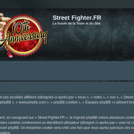
Street Fighter.FR
Le forum de la Team et du Site
ses sociétés affiliées (désignés ci-après par « nous », « notre », « nos », « Street F
el phpBB », « www.phpbb.com », « phpBB Limited », « Équipes phpBB ») utilisent les i
, en naviguant sur « Street Fighter.FR », le logiciel phpBB créera plusieurs cookie
iers cookies contiennent un identifiant utilisateur (désigné ci-après par « user-id 
ciel phpBB. Un troisième cookie sera créé une fois que vous aurez parcouru les suje
sateur.