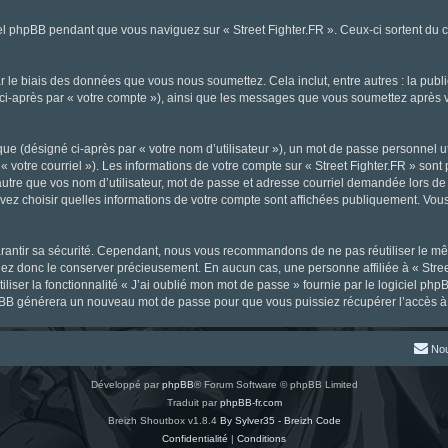
l phpBB pendant que vous naviguez sur « Street Fighter.FR ». Ceux-ci sortent du 
 le biais des données que vous nous soumettez. Cela inclut, entre autres : la publ
gné ci-après par « votre compte »), ainsi que les messages que vous soumettez aprè
ue (désigné ci-après par « votre nom d’utilisateur »), un mot de passe personnel ut
« votre courriel »). Les informations de votre compte sur « Street Fighter.FR » sont
tre que vos nom d’utilisateur, mot de passe et adresse courriel demandée lors de l’
ouvez choisir quelles informations de votre compte sont affichées publiquement. Vou
rantir sa sécurité. Cependant, nous vous recommandons de ne pas réutiliser le mêm
llez donc le conserver précieusement. En aucun cas, une personne affiliée à « Stree
iliser la fonctionnalité « J’ai oublié mon mot de passe » fournie par le logiciel
l phpBB générera un nouveau mot de passe pour que vous puissiez récupérer l’accès à
Nou
Développé par
phpBB
® Forum Software © phpBB Limited
Traduit par
phpBB-fr.com
Breizh Shoutbox v1.8.4
By Sylver35 - Breizh Code
Confidentialité
|
Conditions