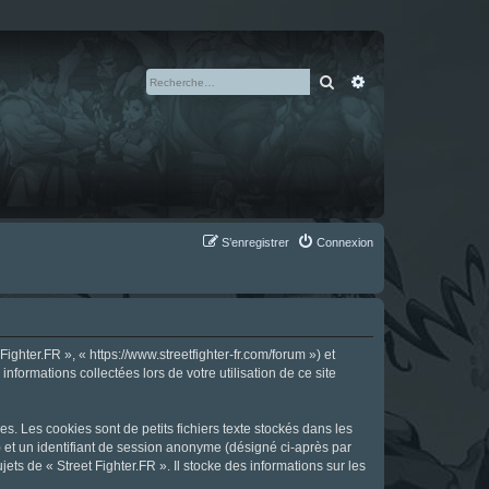
Rechercher
Recherche avan
S’enregistrer
Connexion
ighter.FR », « https://www.streetfighter-fr.com/forum ») et
nformations collectées lors de votre utilisation de ce site
s. Les cookies sont de petits fichiers texte stockés dans les
») et un identifiant de session anonyme (désigné ci-après par
ts de « Street Fighter.FR ». Il stocke des informations sur les