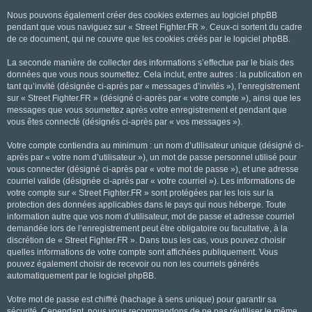
Nous pouvons également créer des cookies externes au logiciel phpBB
pendant que vous naviguez sur « Street Fighter.FR ». Ceux-ci sortent du cadre
de ce document, qui ne couvre que les cookies créés par le logiciel phpBB.
La seconde manière de collecter des informations s’effectue par le biais des
données que vous nous soumettez. Cela inclut, entre autres : la publication en
tant qu’invité (désignée ci-après par « messages d’invités »), l’enregistrement
sur « Street Fighter.FR » (désigné ci-après par « votre compte »), ainsi que les
messages que vous soumettez après votre enregistrement et pendant que
vous êtes connecté (désignés ci-après par « vos messages »).
Votre compte contiendra au minimum : un nom d’utilisateur unique (désigné ci-
après par « votre nom d’utilisateur »), un mot de passe personnel utilisé pour
vous connecter (désigné ci-après par « votre mot de passe »), et une adresse
courriel valide (désignée ci-après par « votre courriel »). Les informations de
votre compte sur « Street Fighter.FR » sont protégées par les lois sur la
protection des données applicables dans le pays qui nous héberge. Toute
information autre que vos nom d’utilisateur, mot de passe et adresse courriel
demandée lors de l’enregistrement peut être obligatoire ou facultative, à la
discrétion de « Street Fighter.FR ». Dans tous les cas, vous pouvez choisir
quelles informations de votre compte sont affichées publiquement. Vous
pouvez également choisir de recevoir ou non les courriels générés
automatiquement par le logiciel phpBB.
Votre mot de passe est chiffré (hachage à sens unique) pour garantir sa
sécurité. Cependant, nous vous recommandons de ne pas réutiliser le même