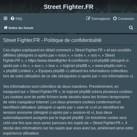
Street Fighter.FR
FAQ
S’enregistrer
Connexion
R
Index du forum
e
Street Fighter.FR - Politique de confidentialité
c
h
Ces règles expliquent en détail comment « Street Fighter.FR » et ses sociétés
affiliées (désignés ci-après par « nous », « notre », « nos », « Street
e
Fighter.FR », « https://www.streetfighter-fr.com/forum ») et phpBB (désigné ci-
r
après par « ils », « eux », « leur », « logiciel phpBB », « www.phpbb.com »,
« phpBB Limited », « Équipes phpBB ») utilisent les informations collectées
c
lors de votre utilisation de ce site (désignées ci-après par « vos informations »).
h
Vos informations sont collectées de deux manières. Premièrement, en
e
naviguant sur « Street Fighter.FR », le logiciel phpBB créera plusieurs cookies.
r
Les cookies sont de petits fichiers texte stockés dans les fichiers temporaires
de votre navigateur Internet. Les deux premiers cookies contiennent un
identifiant utilisateur (désigné ci-après par « user-id ») et un identifiant de
session anonyme (désigné ci-après par « session-id »), tous deux
automatiquement assignés par le logiciel phpBB. Un troisième cookie sera
créé une fois que vous aurez parcouru les sujets de « Street Fighter.FR ». Il
stocke des informations sur les sujets que vous avez lus, améliorant ainsi votre
expérience utilisateur.