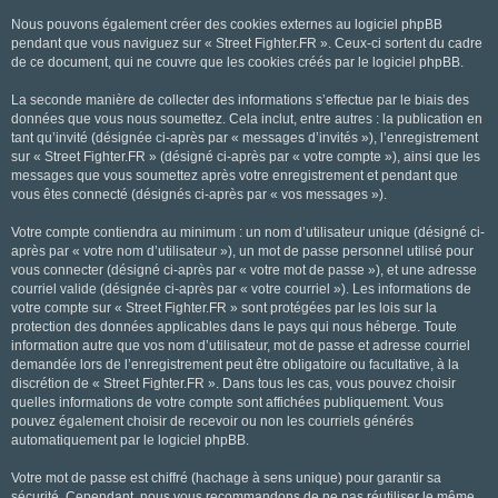
Nous pouvons également créer des cookies externes au logiciel phpBB
pendant que vous naviguez sur « Street Fighter.FR ». Ceux-ci sortent du cadre
de ce document, qui ne couvre que les cookies créés par le logiciel phpBB.
La seconde manière de collecter des informations s’effectue par le biais des
données que vous nous soumettez. Cela inclut, entre autres : la publication en
tant qu’invité (désignée ci-après par « messages d’invités »), l’enregistrement
sur « Street Fighter.FR » (désigné ci-après par « votre compte »), ainsi que les
messages que vous soumettez après votre enregistrement et pendant que
vous êtes connecté (désignés ci-après par « vos messages »).
Votre compte contiendra au minimum : un nom d’utilisateur unique (désigné ci-
après par « votre nom d’utilisateur »), un mot de passe personnel utilisé pour
vous connecter (désigné ci-après par « votre mot de passe »), et une adresse
courriel valide (désignée ci-après par « votre courriel »). Les informations de
votre compte sur « Street Fighter.FR » sont protégées par les lois sur la
protection des données applicables dans le pays qui nous héberge. Toute
information autre que vos nom d’utilisateur, mot de passe et adresse courriel
demandée lors de l’enregistrement peut être obligatoire ou facultative, à la
discrétion de « Street Fighter.FR ». Dans tous les cas, vous pouvez choisir
quelles informations de votre compte sont affichées publiquement. Vous
pouvez également choisir de recevoir ou non les courriels générés
automatiquement par le logiciel phpBB.
Votre mot de passe est chiffré (hachage à sens unique) pour garantir sa
sécurité. Cependant, nous vous recommandons de ne pas réutiliser le même