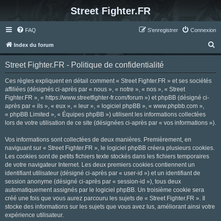
Street Fighter.FR
FAQ
S’enregistrer
Connexion
R
Index du forum
e
Street Fighter.FR - Politique de confidentialité
c
h
Ces règles expliquent en détail comment « Street Fighter.FR » et ses sociétés
affiliées (désignés ci-après par « nous », « notre », « nos », « Street
e
Fighter.FR », « https://www.streetfighter-fr.com/forum ») et phpBB (désigné ci-
r
après par « ils », « eux », « leur », « logiciel phpBB », « www.phpbb.com »,
« phpBB Limited », « Équipes phpBB ») utilisent les informations collectées
c
lors de votre utilisation de ce site (désignées ci-après par « vos informations »).
h
Vos informations sont collectées de deux manières. Premièrement, en
e
naviguant sur « Street Fighter.FR », le logiciel phpBB créera plusieurs cookies.
r
Les cookies sont de petits fichiers texte stockés dans les fichiers temporaires
de votre navigateur Internet. Les deux premiers cookies contiennent un
identifiant utilisateur (désigné ci-après par « user-id ») et un identifiant de
session anonyme (désigné ci-après par « session-id »), tous deux
automatiquement assignés par le logiciel phpBB. Un troisième cookie sera
créé une fois que vous aurez parcouru les sujets de « Street Fighter.FR ». Il
stocke des informations sur les sujets que vous avez lus, améliorant ainsi votre
expérience utilisateur.