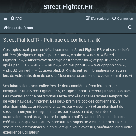
Street Fighter.FR
FAQ
S’enregistrer
Connexion
R
Index du forum
e
Street Fighter.FR - Politique de confidentialité
c
h
Ces règles expliquent en détail comment « Street Fighter.FR » et ses sociétés
affiliées (désignés ci-après par « nous », « notre », « nos », « Street
e
Fighter.FR », « https://www.streetfighter-fr.com/forum ») et phpBB (désigné ci-
r
après par « ils », « eux », « leur », « logiciel phpBB », « www.phpbb.com »,
« phpBB Limited », « Équipes phpBB ») utilisent les informations collectées
c
lors de votre utilisation de ce site (désignées ci-après par « vos informations »).
h
Vos informations sont collectées de deux manières. Premièrement, en
e
naviguant sur « Street Fighter.FR », le logiciel phpBB créera plusieurs cookies.
r
Les cookies sont de petits fichiers texte stockés dans les fichiers temporaires
de votre navigateur Internet. Les deux premiers cookies contiennent un
identifiant utilisateur (désigné ci-après par « user-id ») et un identifiant de
session anonyme (désigné ci-après par « session-id »), tous deux
automatiquement assignés par le logiciel phpBB. Un troisième cookie sera
créé une fois que vous aurez parcouru les sujets de « Street Fighter.FR ». Il
stocke des informations sur les sujets que vous avez lus, améliorant ainsi votre
expérience utilisateur.