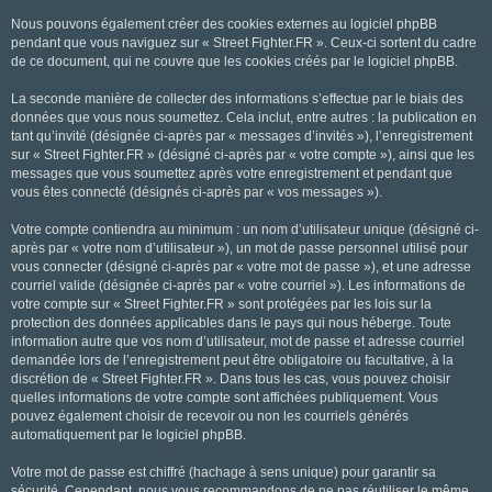
Nous pouvons également créer des cookies externes au logiciel phpBB
pendant que vous naviguez sur « Street Fighter.FR ». Ceux-ci sortent du cadre
de ce document, qui ne couvre que les cookies créés par le logiciel phpBB.
La seconde manière de collecter des informations s’effectue par le biais des
données que vous nous soumettez. Cela inclut, entre autres : la publication en
tant qu’invité (désignée ci-après par « messages d’invités »), l’enregistrement
sur « Street Fighter.FR » (désigné ci-après par « votre compte »), ainsi que les
messages que vous soumettez après votre enregistrement et pendant que
vous êtes connecté (désignés ci-après par « vos messages »).
Votre compte contiendra au minimum : un nom d’utilisateur unique (désigné ci-
après par « votre nom d’utilisateur »), un mot de passe personnel utilisé pour
vous connecter (désigné ci-après par « votre mot de passe »), et une adresse
courriel valide (désignée ci-après par « votre courriel »). Les informations de
votre compte sur « Street Fighter.FR » sont protégées par les lois sur la
protection des données applicables dans le pays qui nous héberge. Toute
information autre que vos nom d’utilisateur, mot de passe et adresse courriel
demandée lors de l’enregistrement peut être obligatoire ou facultative, à la
discrétion de « Street Fighter.FR ». Dans tous les cas, vous pouvez choisir
quelles informations de votre compte sont affichées publiquement. Vous
pouvez également choisir de recevoir ou non les courriels générés
automatiquement par le logiciel phpBB.
Votre mot de passe est chiffré (hachage à sens unique) pour garantir sa
sécurité. Cependant, nous vous recommandons de ne pas réutiliser le même