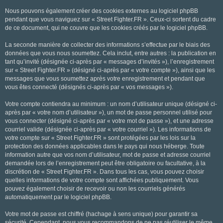
Nous pouvons également créer des cookies externes au logiciel phpBB
pendant que vous naviguez sur « Street Fighter.FR ». Ceux-ci sortent du cadre
de ce document, qui ne couvre que les cookies créés par le logiciel phpBB.
La seconde manière de collecter des informations s’effectue par le biais des
données que vous nous soumettez. Cela inclut, entre autres : la publication en
tant qu’invité (désignée ci-après par « messages d’invités »), l’enregistrement
sur « Street Fighter.FR » (désigné ci-après par « votre compte »), ainsi que les
messages que vous soumettez après votre enregistrement et pendant que
vous êtes connecté (désignés ci-après par « vos messages »).
Votre compte contiendra au minimum : un nom d’utilisateur unique (désigné ci-
après par « votre nom d’utilisateur »), un mot de passe personnel utilisé pour
vous connecter (désigné ci-après par « votre mot de passe »), et une adresse
courriel valide (désignée ci-après par « votre courriel »). Les informations de
votre compte sur « Street Fighter.FR » sont protégées par les lois sur la
protection des données applicables dans le pays qui nous héberge. Toute
information autre que vos nom d’utilisateur, mot de passe et adresse courriel
demandée lors de l’enregistrement peut être obligatoire ou facultative, à la
discrétion de « Street Fighter.FR ». Dans tous les cas, vous pouvez choisir
quelles informations de votre compte sont affichées publiquement. Vous
pouvez également choisir de recevoir ou non les courriels générés
automatiquement par le logiciel phpBB.
Votre mot de passe est chiffré (hachage à sens unique) pour garantir sa
sécurité. Cependant, nous vous recommandons de ne pas réutiliser le même