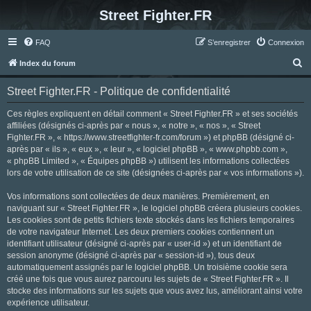
Street Fighter.FR
FAQ
S’enregistrer
Connexion
R
Index du forum
e
Street Fighter.FR - Politique de confidentialité
c
h
Ces règles expliquent en détail comment « Street Fighter.FR » et ses sociétés
affiliées (désignés ci-après par « nous », « notre », « nos », « Street
e
Fighter.FR », « https://www.streetfighter-fr.com/forum ») et phpBB (désigné ci-
r
après par « ils », « eux », « leur », « logiciel phpBB », « www.phpbb.com »,
« phpBB Limited », « Équipes phpBB ») utilisent les informations collectées
c
lors de votre utilisation de ce site (désignées ci-après par « vos informations »).
h
Vos informations sont collectées de deux manières. Premièrement, en
e
naviguant sur « Street Fighter.FR », le logiciel phpBB créera plusieurs cookies.
r
Les cookies sont de petits fichiers texte stockés dans les fichiers temporaires
de votre navigateur Internet. Les deux premiers cookies contiennent un
identifiant utilisateur (désigné ci-après par « user-id ») et un identifiant de
session anonyme (désigné ci-après par « session-id »), tous deux
automatiquement assignés par le logiciel phpBB. Un troisième cookie sera
créé une fois que vous aurez parcouru les sujets de « Street Fighter.FR ». Il
stocke des informations sur les sujets que vous avez lus, améliorant ainsi votre
expérience utilisateur.