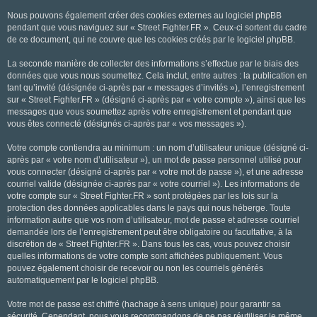
Nous pouvons également créer des cookies externes au logiciel phpBB
pendant que vous naviguez sur « Street Fighter.FR ». Ceux-ci sortent du cadre
de ce document, qui ne couvre que les cookies créés par le logiciel phpBB.
La seconde manière de collecter des informations s’effectue par le biais des
données que vous nous soumettez. Cela inclut, entre autres : la publication en
tant qu’invité (désignée ci-après par « messages d’invités »), l’enregistrement
sur « Street Fighter.FR » (désigné ci-après par « votre compte »), ainsi que les
messages que vous soumettez après votre enregistrement et pendant que
vous êtes connecté (désignés ci-après par « vos messages »).
Votre compte contiendra au minimum : un nom d’utilisateur unique (désigné ci-
après par « votre nom d’utilisateur »), un mot de passe personnel utilisé pour
vous connecter (désigné ci-après par « votre mot de passe »), et une adresse
courriel valide (désignée ci-après par « votre courriel »). Les informations de
votre compte sur « Street Fighter.FR » sont protégées par les lois sur la
protection des données applicables dans le pays qui nous héberge. Toute
information autre que vos nom d’utilisateur, mot de passe et adresse courriel
demandée lors de l’enregistrement peut être obligatoire ou facultative, à la
discrétion de « Street Fighter.FR ». Dans tous les cas, vous pouvez choisir
quelles informations de votre compte sont affichées publiquement. Vous
pouvez également choisir de recevoir ou non les courriels générés
automatiquement par le logiciel phpBB.
Votre mot de passe est chiffré (hachage à sens unique) pour garantir sa
sécurité. Cependant, nous vous recommandons de ne pas réutiliser le même