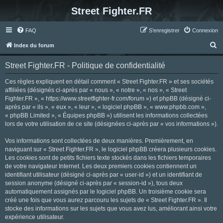
Street Fighter.FR
FAQ
S’enregistrer
Connexion
R
Index du forum
e
Street Fighter.FR - Politique de confidentialité
c
h
Ces règles expliquent en détail comment « Street Fighter.FR » et ses sociétés
affiliées (désignés ci-après par « nous », « notre », « nos », « Street
e
Fighter.FR », « https://www.streetfighter-fr.com/forum ») et phpBB (désigné ci-
r
après par « ils », « eux », « leur », « logiciel phpBB », « www.phpbb.com »,
« phpBB Limited », « Équipes phpBB ») utilisent les informations collectées
c
lors de votre utilisation de ce site (désignées ci-après par « vos informations »).
h
Vos informations sont collectées de deux manières. Premièrement, en
e
naviguant sur « Street Fighter.FR », le logiciel phpBB créera plusieurs cookies.
r
Les cookies sont de petits fichiers texte stockés dans les fichiers temporaires
de votre navigateur Internet. Les deux premiers cookies contiennent un
identifiant utilisateur (désigné ci-après par « user-id ») et un identifiant de
session anonyme (désigné ci-après par « session-id »), tous deux
automatiquement assignés par le logiciel phpBB. Un troisième cookie sera
créé une fois que vous aurez parcouru les sujets de « Street Fighter.FR ». Il
stocke des informations sur les sujets que vous avez lus, améliorant ainsi votre
expérience utilisateur.