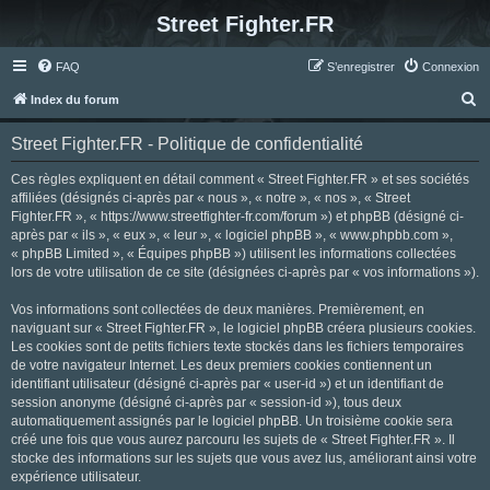
Street Fighter.FR
FAQ
S’enregistrer
Connexion
R
Index du forum
e
Street Fighter.FR - Politique de confidentialité
c
h
Ces règles expliquent en détail comment « Street Fighter.FR » et ses sociétés
affiliées (désignés ci-après par « nous », « notre », « nos », « Street
e
Fighter.FR », « https://www.streetfighter-fr.com/forum ») et phpBB (désigné ci-
r
après par « ils », « eux », « leur », « logiciel phpBB », « www.phpbb.com »,
« phpBB Limited », « Équipes phpBB ») utilisent les informations collectées
c
lors de votre utilisation de ce site (désignées ci-après par « vos informations »).
h
Vos informations sont collectées de deux manières. Premièrement, en
e
naviguant sur « Street Fighter.FR », le logiciel phpBB créera plusieurs cookies.
r
Les cookies sont de petits fichiers texte stockés dans les fichiers temporaires
de votre navigateur Internet. Les deux premiers cookies contiennent un
identifiant utilisateur (désigné ci-après par « user-id ») et un identifiant de
session anonyme (désigné ci-après par « session-id »), tous deux
automatiquement assignés par le logiciel phpBB. Un troisième cookie sera
créé une fois que vous aurez parcouru les sujets de « Street Fighter.FR ». Il
stocke des informations sur les sujets que vous avez lus, améliorant ainsi votre
expérience utilisateur.