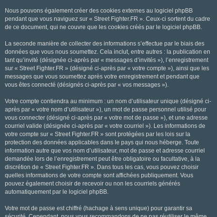
Nous pouvons également créer des cookies externes au logiciel phpBB
pendant que vous naviguez sur « Street Fighter.FR ». Ceux-ci sortent du cadre
de ce document, qui ne couvre que les cookies créés par le logiciel phpBB.
La seconde manière de collecter des informations s’effectue par le biais des
données que vous nous soumettez. Cela inclut, entre autres : la publication en
tant qu’invité (désignée ci-après par « messages d’invités »), l’enregistrement
sur « Street Fighter.FR » (désigné ci-après par « votre compte »), ainsi que les
messages que vous soumettez après votre enregistrement et pendant que
vous êtes connecté (désignés ci-après par « vos messages »).
Votre compte contiendra au minimum : un nom d’utilisateur unique (désigné ci-
après par « votre nom d’utilisateur »), un mot de passe personnel utilisé pour
vous connecter (désigné ci-après par « votre mot de passe »), et une adresse
courriel valide (désignée ci-après par « votre courriel »). Les informations de
votre compte sur « Street Fighter.FR » sont protégées par les lois sur la
protection des données applicables dans le pays qui nous héberge. Toute
information autre que vos nom d’utilisateur, mot de passe et adresse courriel
demandée lors de l’enregistrement peut être obligatoire ou facultative, à la
discrétion de « Street Fighter.FR ». Dans tous les cas, vous pouvez choisir
quelles informations de votre compte sont affichées publiquement. Vous
pouvez également choisir de recevoir ou non les courriels générés
automatiquement par le logiciel phpBB.
Votre mot de passe est chiffré (hachage à sens unique) pour garantir sa
sécurité. Cependant, nous vous recommandons de ne pas réutiliser le même