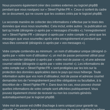
Nous pouvons également créer des cookies externes au logiciel phpBB
pendant que vous naviguez sur « Street Fighter.FR ». Ceux-ci sortent du cadre
de ce document, qui ne couvre que les cookies créés par le logiciel phpBB.
La seconde manière de collecter des informations s’effectue par le biais des
données que vous nous soumettez. Cela inclut, entre autres : la publication en
tant qu’invité (désignée ci-après par « messages d’invités »), l’enregistrement
sur « Street Fighter.FR » (désigné ci-après par « votre compte »), ainsi que les
messages que vous soumettez après votre enregistrement et pendant que
vous êtes connecté (désignés ci-après par « vos messages »).
Votre compte contiendra au minimum : un nom d’utilisateur unique (désigné ci-
après par « votre nom d’utilisateur »), un mot de passe personnel utilisé pour
vous connecter (désigné ci-après par « votre mot de passe »), et une adresse
courriel valide (désignée ci-après par « votre courriel »). Les informations de
votre compte sur « Street Fighter.FR » sont protégées par les lois sur la
protection des données applicables dans le pays qui nous héberge. Toute
information autre que vos nom d’utilisateur, mot de passe et adresse courriel
demandée lors de l’enregistrement peut être obligatoire ou facultative, à la
discrétion de « Street Fighter.FR ». Dans tous les cas, vous pouvez choisir
quelles informations de votre compte sont affichées publiquement. Vous
pouvez également choisir de recevoir ou non les courriels générés
automatiquement par le logiciel phpBB.
Votre mot de passe est chiffré (hachage à sens unique) pour garantir sa
sécurité. Cependant, nous vous recommandons de ne pas réutiliser le même