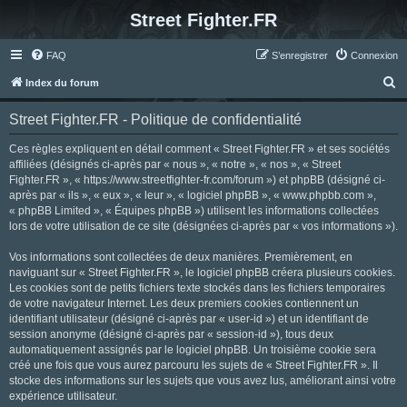
Street Fighter.FR
FAQ
S’enregistrer
Connexion
R
Index du forum
e
Street Fighter.FR - Politique de confidentialité
c
h
Ces règles expliquent en détail comment « Street Fighter.FR » et ses sociétés
affiliées (désignés ci-après par « nous », « notre », « nos », « Street
e
Fighter.FR », « https://www.streetfighter-fr.com/forum ») et phpBB (désigné ci-
r
après par « ils », « eux », « leur », « logiciel phpBB », « www.phpbb.com »,
« phpBB Limited », « Équipes phpBB ») utilisent les informations collectées
c
lors de votre utilisation de ce site (désignées ci-après par « vos informations »).
h
Vos informations sont collectées de deux manières. Premièrement, en
e
naviguant sur « Street Fighter.FR », le logiciel phpBB créera plusieurs cookies.
r
Les cookies sont de petits fichiers texte stockés dans les fichiers temporaires
de votre navigateur Internet. Les deux premiers cookies contiennent un
identifiant utilisateur (désigné ci-après par « user-id ») et un identifiant de
session anonyme (désigné ci-après par « session-id »), tous deux
automatiquement assignés par le logiciel phpBB. Un troisième cookie sera
créé une fois que vous aurez parcouru les sujets de « Street Fighter.FR ». Il
stocke des informations sur les sujets que vous avez lus, améliorant ainsi votre
expérience utilisateur.