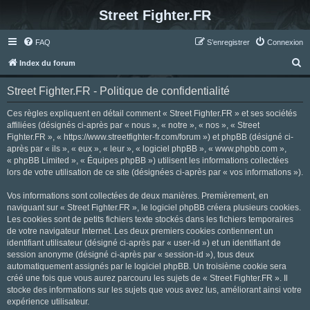
Street Fighter.FR
FAQ
S’enregistrer
Connexion
R
Index du forum
e
Street Fighter.FR - Politique de confidentialité
c
h
Ces règles expliquent en détail comment « Street Fighter.FR » et ses sociétés
affiliées (désignés ci-après par « nous », « notre », « nos », « Street
e
Fighter.FR », « https://www.streetfighter-fr.com/forum ») et phpBB (désigné ci-
r
après par « ils », « eux », « leur », « logiciel phpBB », « www.phpbb.com »,
« phpBB Limited », « Équipes phpBB ») utilisent les informations collectées
c
lors de votre utilisation de ce site (désignées ci-après par « vos informations »).
h
Vos informations sont collectées de deux manières. Premièrement, en
e
naviguant sur « Street Fighter.FR », le logiciel phpBB créera plusieurs cookies.
r
Les cookies sont de petits fichiers texte stockés dans les fichiers temporaires
de votre navigateur Internet. Les deux premiers cookies contiennent un
identifiant utilisateur (désigné ci-après par « user-id ») et un identifiant de
session anonyme (désigné ci-après par « session-id »), tous deux
automatiquement assignés par le logiciel phpBB. Un troisième cookie sera
créé une fois que vous aurez parcouru les sujets de « Street Fighter.FR ». Il
stocke des informations sur les sujets que vous avez lus, améliorant ainsi votre
expérience utilisateur.