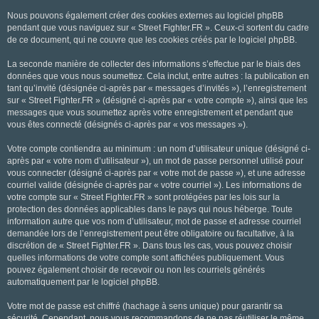
Nous pouvons également créer des cookies externes au logiciel phpBB
pendant que vous naviguez sur « Street Fighter.FR ». Ceux-ci sortent du cadre
de ce document, qui ne couvre que les cookies créés par le logiciel phpBB.
La seconde manière de collecter des informations s’effectue par le biais des
données que vous nous soumettez. Cela inclut, entre autres : la publication en
tant qu’invité (désignée ci-après par « messages d’invités »), l’enregistrement
sur « Street Fighter.FR » (désigné ci-après par « votre compte »), ainsi que les
messages que vous soumettez après votre enregistrement et pendant que
vous êtes connecté (désignés ci-après par « vos messages »).
Votre compte contiendra au minimum : un nom d’utilisateur unique (désigné ci-
après par « votre nom d’utilisateur »), un mot de passe personnel utilisé pour
vous connecter (désigné ci-après par « votre mot de passe »), et une adresse
courriel valide (désignée ci-après par « votre courriel »). Les informations de
votre compte sur « Street Fighter.FR » sont protégées par les lois sur la
protection des données applicables dans le pays qui nous héberge. Toute
information autre que vos nom d’utilisateur, mot de passe et adresse courriel
demandée lors de l’enregistrement peut être obligatoire ou facultative, à la
discrétion de « Street Fighter.FR ». Dans tous les cas, vous pouvez choisir
quelles informations de votre compte sont affichées publiquement. Vous
pouvez également choisir de recevoir ou non les courriels générés
automatiquement par le logiciel phpBB.
Votre mot de passe est chiffré (hachage à sens unique) pour garantir sa
sécurité. Cependant, nous vous recommandons de ne pas réutiliser le même