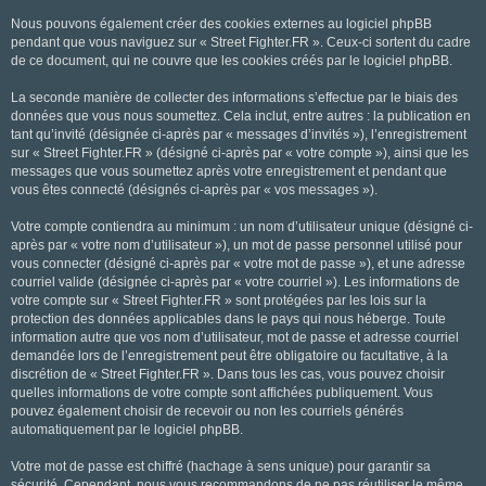
Nous pouvons également créer des cookies externes au logiciel phpBB
pendant que vous naviguez sur « Street Fighter.FR ». Ceux-ci sortent du cadre
de ce document, qui ne couvre que les cookies créés par le logiciel phpBB.
La seconde manière de collecter des informations s’effectue par le biais des
données que vous nous soumettez. Cela inclut, entre autres : la publication en
tant qu’invité (désignée ci-après par « messages d’invités »), l’enregistrement
sur « Street Fighter.FR » (désigné ci-après par « votre compte »), ainsi que les
messages que vous soumettez après votre enregistrement et pendant que
vous êtes connecté (désignés ci-après par « vos messages »).
Votre compte contiendra au minimum : un nom d’utilisateur unique (désigné ci-
après par « votre nom d’utilisateur »), un mot de passe personnel utilisé pour
vous connecter (désigné ci-après par « votre mot de passe »), et une adresse
courriel valide (désignée ci-après par « votre courriel »). Les informations de
votre compte sur « Street Fighter.FR » sont protégées par les lois sur la
protection des données applicables dans le pays qui nous héberge. Toute
information autre que vos nom d’utilisateur, mot de passe et adresse courriel
demandée lors de l’enregistrement peut être obligatoire ou facultative, à la
discrétion de « Street Fighter.FR ». Dans tous les cas, vous pouvez choisir
quelles informations de votre compte sont affichées publiquement. Vous
pouvez également choisir de recevoir ou non les courriels générés
automatiquement par le logiciel phpBB.
Votre mot de passe est chiffré (hachage à sens unique) pour garantir sa
sécurité. Cependant, nous vous recommandons de ne pas réutiliser le même