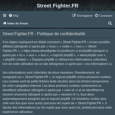
Street Fighter.FR
FAQ
S’enregistrer
Connexion
R
Index du forum
e
Street Fighter.FR - Politique de confidentialité
c
h
Ces règles expliquent en détail comment « Street Fighter.FR » et ses sociétés
affiliées (désignés ci-après par « nous », « notre », « nos », « Street
e
Fighter.FR », « https://www.streetfighter-fr.com/forum ») et phpBB (désigné ci-
r
après par « ils », « eux », « leur », « logiciel phpBB », « www.phpbb.com »,
« phpBB Limited », « Équipes phpBB ») utilisent les informations collectées
c
lors de votre utilisation de ce site (désignées ci-après par « vos informations »).
h
Vos informations sont collectées de deux manières. Premièrement, en
e
naviguant sur « Street Fighter.FR », le logiciel phpBB créera plusieurs cookies.
r
Les cookies sont de petits fichiers texte stockés dans les fichiers temporaires
de votre navigateur Internet. Les deux premiers cookies contiennent un
identifiant utilisateur (désigné ci-après par « user-id ») et un identifiant de
session anonyme (désigné ci-après par « session-id »), tous deux
automatiquement assignés par le logiciel phpBB. Un troisième cookie sera
créé une fois que vous aurez parcouru les sujets de « Street Fighter.FR ». Il
stocke des informations sur les sujets que vous avez lus, améliorant ainsi votre
expérience utilisateur.