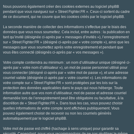
Nous pouvons également créer des cookies externes au logiciel phpBB
pendant que vous naviguez sur « Street Fighter.FR ». Ceux-ci sortent du cadre
de ce document, qui ne couvre que les cookies créés par le logiciel phpBB.
La seconde manière de collecter des informations s’effectue par le biais des
données que vous nous soumettez. Cela inclut, entre autres : la publication en
tant qu’invité (désignée ci-après par « messages d’invités »), l’enregistrement
sur « Street Fighter.FR » (désigné ci-après par « votre compte »), ainsi que les
messages que vous soumettez après votre enregistrement et pendant que
vous êtes connecté (désignés ci-après par « vos messages »).
Votre compte contiendra au minimum : un nom d’utilisateur unique (désigné ci-
après par « votre nom d’utilisateur »), un mot de passe personnel utilisé pour
vous connecter (désigné ci-après par « votre mot de passe »), et une adresse
courriel valide (désignée ci-après par « votre courriel »). Les informations de
votre compte sur « Street Fighter.FR » sont protégées par les lois sur la
protection des données applicables dans le pays qui nous héberge. Toute
information autre que vos nom d’utilisateur, mot de passe et adresse courriel
demandée lors de l’enregistrement peut être obligatoire ou facultative, à la
discrétion de « Street Fighter.FR ». Dans tous les cas, vous pouvez choisir
quelles informations de votre compte sont affichées publiquement. Vous
pouvez également choisir de recevoir ou non les courriels générés
automatiquement par le logiciel phpBB.
Votre mot de passe est chiffré (hachage à sens unique) pour garantir sa
sécurité. Cependant, nous vous recommandons de ne pas réutiliser le même