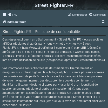
Street Fighter.FR
FAQ
S’enregistrer
Connexion
R
Index du forum
e
Street Fighter.FR - Politique de confidentialité
c
h
Ces règles expliquent en détail comment « Street Fighter.FR » et ses sociétés
affiliées (désignés ci-après par « nous », « notre », « nos », « Street
e
Fighter.FR », « https://www.streetfighter-fr.com/forum ») et phpBB (désigné ci-
r
après par « ils », « eux », « leur », « logiciel phpBB », « www.phpbb.com »,
« phpBB Limited », « Équipes phpBB ») utilisent les informations collectées
c
lors de votre utilisation de ce site (désignées ci-après par « vos informations »).
h
Vos informations sont collectées de deux manières. Premièrement, en
e
naviguant sur « Street Fighter.FR », le logiciel phpBB créera plusieurs cookies.
r
Les cookies sont de petits fichiers texte stockés dans les fichiers temporaires
de votre navigateur Internet. Les deux premiers cookies contiennent un
identifiant utilisateur (désigné ci-après par « user-id ») et un identifiant de
session anonyme (désigné ci-après par « session-id »), tous deux
automatiquement assignés par le logiciel phpBB. Un troisième cookie sera
créé une fois que vous aurez parcouru les sujets de « Street Fighter.FR ». Il
stocke des informations sur les sujets que vous avez lus, améliorant ainsi votre
expérience utilisateur.