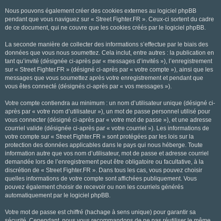
Nous pouvons également créer des cookies externes au logiciel phpBB
pendant que vous naviguez sur « Street Fighter.FR ». Ceux-ci sortent du cadre
de ce document, qui ne couvre que les cookies créés par le logiciel phpBB.
La seconde manière de collecter des informations s’effectue par le biais des
données que vous nous soumettez. Cela inclut, entre autres : la publication en
tant qu’invité (désignée ci-après par « messages d’invités »), l’enregistrement
sur « Street Fighter.FR » (désigné ci-après par « votre compte »), ainsi que les
messages que vous soumettez après votre enregistrement et pendant que
vous êtes connecté (désignés ci-après par « vos messages »).
Votre compte contiendra au minimum : un nom d’utilisateur unique (désigné ci-
après par « votre nom d’utilisateur »), un mot de passe personnel utilisé pour
vous connecter (désigné ci-après par « votre mot de passe »), et une adresse
courriel valide (désignée ci-après par « votre courriel »). Les informations de
votre compte sur « Street Fighter.FR » sont protégées par les lois sur la
protection des données applicables dans le pays qui nous héberge. Toute
information autre que vos nom d’utilisateur, mot de passe et adresse courriel
demandée lors de l’enregistrement peut être obligatoire ou facultative, à la
discrétion de « Street Fighter.FR ». Dans tous les cas, vous pouvez choisir
quelles informations de votre compte sont affichées publiquement. Vous
pouvez également choisir de recevoir ou non les courriels générés
automatiquement par le logiciel phpBB.
Votre mot de passe est chiffré (hachage à sens unique) pour garantir sa
sécurité. Cependant, nous vous recommandons de ne pas réutiliser le même