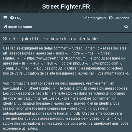
Street Fighter.FR
FAQ
S’enregistrer
Connexion
R
Index du forum
e
Street Fighter.FR - Politique de confidentialité
c
h
Ces règles expliquent en détail comment « Street Fighter.FR » et ses sociétés
affiliées (désignés ci-après par « nous », « notre », « nos », « Street
e
Fighter.FR », « https://www.streetfighter-fr.com/forum ») et phpBB (désigné ci-
r
après par « ils », « eux », « leur », « logiciel phpBB », « www.phpbb.com »,
« phpBB Limited », « Équipes phpBB ») utilisent les informations collectées
c
lors de votre utilisation de ce site (désignées ci-après par « vos informations »).
h
Vos informations sont collectées de deux manières. Premièrement, en
e
naviguant sur « Street Fighter.FR », le logiciel phpBB créera plusieurs cookies.
r
Les cookies sont de petits fichiers texte stockés dans les fichiers temporaires
de votre navigateur Internet. Les deux premiers cookies contiennent un
identifiant utilisateur (désigné ci-après par « user-id ») et un identifiant de
session anonyme (désigné ci-après par « session-id »), tous deux
automatiquement assignés par le logiciel phpBB. Un troisième cookie sera
créé une fois que vous aurez parcouru les sujets de « Street Fighter.FR ». Il
stocke des informations sur les sujets que vous avez lus, améliorant ainsi votre
expérience utilisateur.