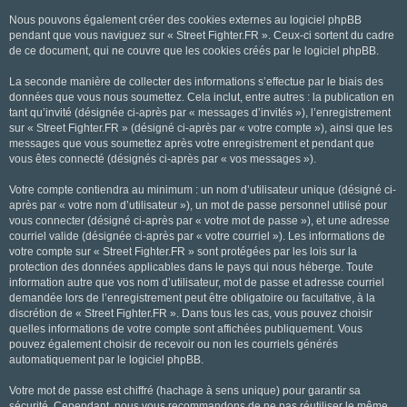
Nous pouvons également créer des cookies externes au logiciel phpBB
pendant que vous naviguez sur « Street Fighter.FR ». Ceux-ci sortent du cadre
de ce document, qui ne couvre que les cookies créés par le logiciel phpBB.
La seconde manière de collecter des informations s’effectue par le biais des
données que vous nous soumettez. Cela inclut, entre autres : la publication en
tant qu’invité (désignée ci-après par « messages d’invités »), l’enregistrement
sur « Street Fighter.FR » (désigné ci-après par « votre compte »), ainsi que les
messages que vous soumettez après votre enregistrement et pendant que
vous êtes connecté (désignés ci-après par « vos messages »).
Votre compte contiendra au minimum : un nom d’utilisateur unique (désigné ci-
après par « votre nom d’utilisateur »), un mot de passe personnel utilisé pour
vous connecter (désigné ci-après par « votre mot de passe »), et une adresse
courriel valide (désignée ci-après par « votre courriel »). Les informations de
votre compte sur « Street Fighter.FR » sont protégées par les lois sur la
protection des données applicables dans le pays qui nous héberge. Toute
information autre que vos nom d’utilisateur, mot de passe et adresse courriel
demandée lors de l’enregistrement peut être obligatoire ou facultative, à la
discrétion de « Street Fighter.FR ». Dans tous les cas, vous pouvez choisir
quelles informations de votre compte sont affichées publiquement. Vous
pouvez également choisir de recevoir ou non les courriels générés
automatiquement par le logiciel phpBB.
Votre mot de passe est chiffré (hachage à sens unique) pour garantir sa
sécurité. Cependant, nous vous recommandons de ne pas réutiliser le même