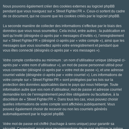
Nous pouvons également créer des cookies externes au logiciel phpBB
pendant que vous naviguez sur « Street Fighter.FR ». Ceux-ci sortent du cadre
de ce document, qui ne couvre que les cookies créés par le logiciel phpBB.
La seconde manière de collecter des informations s’effectue par le biais des
données que vous nous soumettez. Cela inclut, entre autres : la publication en
tant qu’invité (désignée ci-après par « messages d’invités »), l’enregistrement
sur « Street Fighter.FR » (désigné ci-après par « votre compte »), ainsi que les
messages que vous soumettez après votre enregistrement et pendant que
vous êtes connecté (désignés ci-après par « vos messages »).
Votre compte contiendra au minimum : un nom d’utilisateur unique (désigné ci-
après par « votre nom d’utilisateur »), un mot de passe personnel utilisé pour
vous connecter (désigné ci-après par « votre mot de passe »), et une adresse
courriel valide (désignée ci-après par « votre courriel »). Les informations de
votre compte sur « Street Fighter.FR » sont protégées par les lois sur la
protection des données applicables dans le pays qui nous héberge. Toute
information autre que vos nom d’utilisateur, mot de passe et adresse courriel
demandée lors de l’enregistrement peut être obligatoire ou facultative, à la
discrétion de « Street Fighter.FR ». Dans tous les cas, vous pouvez choisir
quelles informations de votre compte sont affichées publiquement. Vous
pouvez également choisir de recevoir ou non les courriels générés
automatiquement par le logiciel phpBB.
Votre mot de passe est chiffré (hachage à sens unique) pour garantir sa
sécurité. Cependant, nous vous recommandons de ne pas réutiliser le même