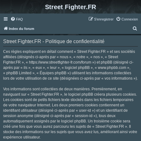
Street Fighter.FR
FAQ
S’enregistrer
Connexion
R
Index du forum
e
Street Fighter.FR - Politique de confidentialité
c
h
Ces règles expliquent en détail comment « Street Fighter.FR » et ses sociétés
affiliées (désignés ci-après par « nous », « notre », « nos », « Street
e
Fighter.FR », « https://www.streetfighter-fr.com/forum ») et phpBB (désigné ci-
r
après par « ils », « eux », « leur », « logiciel phpBB », « www.phpbb.com »,
« phpBB Limited », « Équipes phpBB ») utilisent les informations collectées
c
lors de votre utilisation de ce site (désignées ci-après par « vos informations »).
h
Vos informations sont collectées de deux manières. Premièrement, en
e
naviguant sur « Street Fighter.FR », le logiciel phpBB créera plusieurs cookies.
r
Les cookies sont de petits fichiers texte stockés dans les fichiers temporaires
de votre navigateur Internet. Les deux premiers cookies contiennent un
identifiant utilisateur (désigné ci-après par « user-id ») et un identifiant de
session anonyme (désigné ci-après par « session-id »), tous deux
automatiquement assignés par le logiciel phpBB. Un troisième cookie sera
créé une fois que vous aurez parcouru les sujets de « Street Fighter.FR ». Il
stocke des informations sur les sujets que vous avez lus, améliorant ainsi votre
expérience utilisateur.