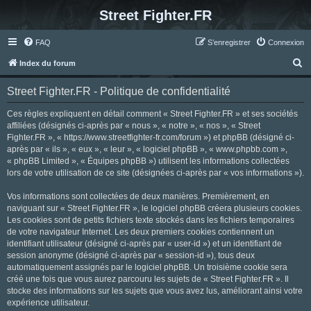
Street Fighter.FR
FAQ
S’enregistrer
Connexion
R
Index du forum
e
Street Fighter.FR - Politique de confidentialité
c
h
Ces règles expliquent en détail comment « Street Fighter.FR » et ses sociétés
affiliées (désignés ci-après par « nous », « notre », « nos », « Street
e
Fighter.FR », « https://www.streetfighter-fr.com/forum ») et phpBB (désigné ci-
r
après par « ils », « eux », « leur », « logiciel phpBB », « www.phpbb.com »,
« phpBB Limited », « Équipes phpBB ») utilisent les informations collectées
c
lors de votre utilisation de ce site (désignées ci-après par « vos informations »).
h
Vos informations sont collectées de deux manières. Premièrement, en
e
naviguant sur « Street Fighter.FR », le logiciel phpBB créera plusieurs cookies.
r
Les cookies sont de petits fichiers texte stockés dans les fichiers temporaires
de votre navigateur Internet. Les deux premiers cookies contiennent un
identifiant utilisateur (désigné ci-après par « user-id ») et un identifiant de
session anonyme (désigné ci-après par « session-id »), tous deux
automatiquement assignés par le logiciel phpBB. Un troisième cookie sera
créé une fois que vous aurez parcouru les sujets de « Street Fighter.FR ». Il
stocke des informations sur les sujets que vous avez lus, améliorant ainsi votre
expérience utilisateur.