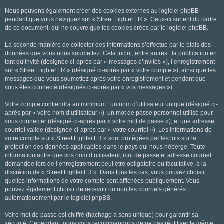
Nous pouvons également créer des cookies externes au logiciel phpBB
pendant que vous naviguez sur « Street Fighter.FR ». Ceux-ci sortent du cadre
de ce document, qui ne couvre que les cookies créés par le logiciel phpBB.
La seconde manière de collecter des informations s’effectue par le biais des
données que vous nous soumettez. Cela inclut, entre autres : la publication en
tant qu’invité (désignée ci-après par « messages d’invités »), l’enregistrement
sur « Street Fighter.FR » (désigné ci-après par « votre compte »), ainsi que les
messages que vous soumettez après votre enregistrement et pendant que
vous êtes connecté (désignés ci-après par « vos messages »).
Votre compte contiendra au minimum : un nom d’utilisateur unique (désigné ci-
après par « votre nom d’utilisateur »), un mot de passe personnel utilisé pour
vous connecter (désigné ci-après par « votre mot de passe »), et une adresse
courriel valide (désignée ci-après par « votre courriel »). Les informations de
votre compte sur « Street Fighter.FR » sont protégées par les lois sur la
protection des données applicables dans le pays qui nous héberge. Toute
information autre que vos nom d’utilisateur, mot de passe et adresse courriel
demandée lors de l’enregistrement peut être obligatoire ou facultative, à la
discrétion de « Street Fighter.FR ». Dans tous les cas, vous pouvez choisir
quelles informations de votre compte sont affichées publiquement. Vous
pouvez également choisir de recevoir ou non les courriels générés
automatiquement par le logiciel phpBB.
Votre mot de passe est chiffré (hachage à sens unique) pour garantir sa
sécurité. Cependant, nous vous recommandons de ne pas réutiliser le même