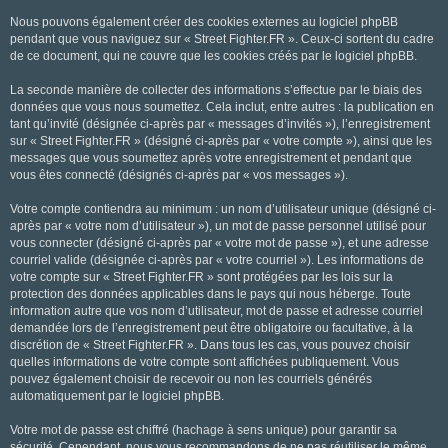
Nous pouvons également créer des cookies externes au logiciel phpBB
pendant que vous naviguez sur « Street Fighter.FR ». Ceux-ci sortent du cadre
de ce document, qui ne couvre que les cookies créés par le logiciel phpBB.
La seconde manière de collecter des informations s’effectue par le biais des
données que vous nous soumettez. Cela inclut, entre autres : la publication en
tant qu’invité (désignée ci-après par « messages d’invités »), l’enregistrement
sur « Street Fighter.FR » (désigné ci-après par « votre compte »), ainsi que les
messages que vous soumettez après votre enregistrement et pendant que
vous êtes connecté (désignés ci-après par « vos messages »).
Votre compte contiendra au minimum : un nom d’utilisateur unique (désigné ci-
après par « votre nom d’utilisateur »), un mot de passe personnel utilisé pour
vous connecter (désigné ci-après par « votre mot de passe »), et une adresse
courriel valide (désignée ci-après par « votre courriel »). Les informations de
votre compte sur « Street Fighter.FR » sont protégées par les lois sur la
protection des données applicables dans le pays qui nous héberge. Toute
information autre que vos nom d’utilisateur, mot de passe et adresse courriel
demandée lors de l’enregistrement peut être obligatoire ou facultative, à la
discrétion de « Street Fighter.FR ». Dans tous les cas, vous pouvez choisir
quelles informations de votre compte sont affichées publiquement. Vous
pouvez également choisir de recevoir ou non les courriels générés
automatiquement par le logiciel phpBB.
Votre mot de passe est chiffré (hachage à sens unique) pour garantir sa
sécurité. Cependant, nous vous recommandons de ne pas réutiliser le même