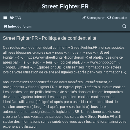
Street Fighter.FR
FAQ
S’enregistrer
Connexion
R
Index du forum
e
Street Fighter.FR - Politique de confidentialité
c
h
Ces règles expliquent en détail comment « Street Fighter.FR » et ses sociétés
affiliées (désignés ci-après par « nous », « notre », « nos », « Street
e
Fighter.FR », « https://www.streetfighter-fr.com/forum ») et phpBB (désigné ci-
r
après par « ils », « eux », « leur », « logiciel phpBB », « www.phpbb.com »,
« phpBB Limited », « Équipes phpBB ») utilisent les informations collectées
c
lors de votre utilisation de ce site (désignées ci-après par « vos informations »).
h
Vos informations sont collectées de deux manières. Premièrement, en
e
naviguant sur « Street Fighter.FR », le logiciel phpBB créera plusieurs cookies.
r
Les cookies sont de petits fichiers texte stockés dans les fichiers temporaires
de votre navigateur Internet. Les deux premiers cookies contiennent un
identifiant utilisateur (désigné ci-après par « user-id ») et un identifiant de
session anonyme (désigné ci-après par « session-id »), tous deux
automatiquement assignés par le logiciel phpBB. Un troisième cookie sera
créé une fois que vous aurez parcouru les sujets de « Street Fighter.FR ». Il
stocke des informations sur les sujets que vous avez lus, améliorant ainsi votre
expérience utilisateur.