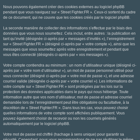
Nous pouvons également créer des cookies externes au logiciel phpBB
pendant que vous naviguez sur « Street Fighter.FR ». Ceux-ci sortent du cadre
de ce document, qui ne couvre que les cookies créés par le logiciel phpBB.
La seconde manière de collecter des informations s’effectue par le biais des
données que vous nous soumettez. Cela inclut, entre autres : la publication en
tant qu’invité (désignée ci-après par « messages d’invités »), l’enregistrement
sur « Street Fighter.FR » (désigné ci-après par « votre compte »), ainsi que les
messages que vous soumettez après votre enregistrement et pendant que
vous êtes connecté (désignés ci-après par « vos messages »).
Votre compte contiendra au minimum : un nom d’utilisateur unique (désigné ci-
après par « votre nom d’utilisateur »), un mot de passe personnel utilisé pour
vous connecter (désigné ci-après par « votre mot de passe »), et une adresse
courriel valide (désignée ci-après par « votre courriel »). Les informations de
votre compte sur « Street Fighter.FR » sont protégées par les lois sur la
protection des données applicables dans le pays qui nous héberge. Toute
information autre que vos nom d’utilisateur, mot de passe et adresse courriel
demandée lors de l’enregistrement peut être obligatoire ou facultative, à la
discrétion de « Street Fighter.FR ». Dans tous les cas, vous pouvez choisir
quelles informations de votre compte sont affichées publiquement. Vous
pouvez également choisir de recevoir ou non les courriels générés
automatiquement par le logiciel phpBB.
Votre mot de passe est chiffré (hachage à sens unique) pour garantir sa
sécurité. Cependant, nous vous recommandons de ne pas réutiliser le même