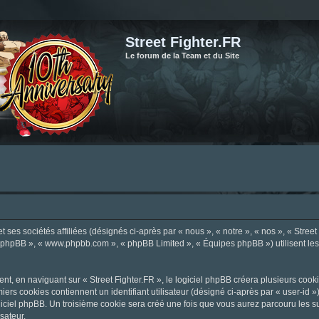
Street Fighter.FR
Le forum de la Team et du Site
ses sociétés affiliées (désignés ci-après par « nous », « notre », « nos », « Street F
el phpBB », « www.phpbb.com », « phpBB Limited », « Équipes phpBB ») utilisent les i
, en naviguant sur « Street Fighter.FR », le logiciel phpBB créera plusieurs cookie
iers cookies contiennent un identifiant utilisateur (désigné ci-après par « user-id 
ciel phpBB. Un troisième cookie sera créé une fois que vous aurez parcouru les suje
sateur.