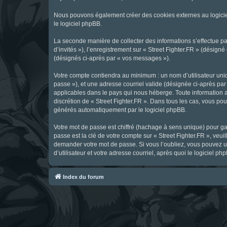
Nous pouvons également créer des cookies externes au logicie
le logiciel phpBB.
La seconde manière de collecter des informations s’effectue par
d’invités »), l’enregistrement sur « Street Fighter.FR » (dési
(désignés ci-après par « vos messages »).
Votre compte contiendra au minimum : un nom d’utilisateur uniq
passe »), et une adresse courriel valide (désignée ci-après par 
applicables dans le pays qui nous héberge. Toute information au
discrétion de « Street Fighter.FR ». Dans tous les cas, vous p
générés automatiquement par le logiciel phpBB.
Votre mot de passe est chiffré (hachage à sens unique) pour ga
passe est la clé de votre compte sur « Street Fighter.FR », veui
demander votre mot de passe. Si vous l’oubliez, vous pouvez ut
d’utilisateur et votre adresse courriel, après quoi le logicie
Index du forum