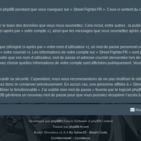
l phpBB pendant que vous naviguez sur « Street Fighter.FR ». Ceux-ci sortent du 
 le biais des données que vous nous soumettez. Cela inclut, entre autres : la publ
gné ci-après par « votre compte »), ainsi que les messages que vous soumettez aprè
ue (désigné ci-après par « votre nom d’utilisateur »), un mot de passe personnel ut
« votre courriel »). Les informations de votre compte sur « Street Fighter.FR » sont
tre que vos nom d’utilisateur, mot de passe et adresse courriel demandée lors de l’
ouvez choisir quelles informations de votre compte sont affichées publiquement. Vou
rantir sa sécurité. Cependant, nous vous recommandons de ne pas réutiliser le mêm
llez donc le conserver précieusement. En aucun cas, une personne affiliée à « Stree
iliser la fonctionnalité « J’ai oublié mon mot de passe » fournie par le logiciel
l phpBB générera un nouveau mot de passe pour que vous puissiez récupérer l’accès à
Nou
Développé par
phpBB
® Forum Software © phpBB Limited
Traduit par
phpBB-fr.com
Breizh Shoutbox v1.8.4
By Sylver35 - Breizh Code
Confidentialité
|
Conditions