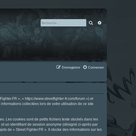
Rechercher
Recherche avan
S’enregistrer
Connexion
ighter.FR », « https://www.streetfighter-fr.com/forum ») et
nformations collectées lors de votre utilisation de ce site
s. Les cookies sont de petits fichiers texte stockés dans les
») et un identifiant de session anonyme (désigné ci-après par
ts de « Street Fighter.FR ». Il stocke des informations sur les