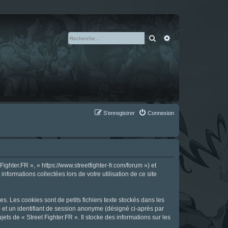
Rechercher
Recherche avan
S’enregistrer
Connexion
ighter.FR », « https://www.streetfighter-fr.com/forum ») et
nformations collectées lors de votre utilisation de ce site
s. Les cookies sont de petits fichiers texte stockés dans les
») et un identifiant de session anonyme (désigné ci-après par
ts de « Street Fighter.FR ». Il stocke des informations sur les