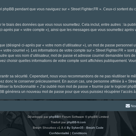
l phpBB pendant que vous naviguez sur « Street Fighter.FR ». Ceux-ci sortent du 
 le biais des données que vous nous soumettez. Cela inclut, entre autres : la publ
gné ci-après par « votre compte »), ainsi que les messages que vous soumettez aprè
ue (désigné ci-après par « votre nom d’utilisateur »), un mot de passe personnel ut
« votre courriel »). Les informations de votre compte sur « Street Fighter.FR » sont
tre que vos nom d’utilisateur, mot de passe et adresse courriel demandée lors de l’
ouvez choisir quelles informations de votre compte sont affichées publiquement. Vou
rantir sa sécurité. Cependant, nous vous recommandons de ne pas réutiliser le mêm
llez donc le conserver précieusement. En aucun cas, une personne affiliée à « Stree
iliser la fonctionnalité « J’ai oublié mon mot de passe » fournie par le logiciel
l phpBB générera un nouveau mot de passe pour que vous puissiez récupérer l’accès à
Nou
Développé par
phpBB
® Forum Software © phpBB Limited
Traduit par
phpBB-fr.com
Breizh Shoutbox v1.8.4
By Sylver35 - Breizh Code
Confidentialité
|
Conditions