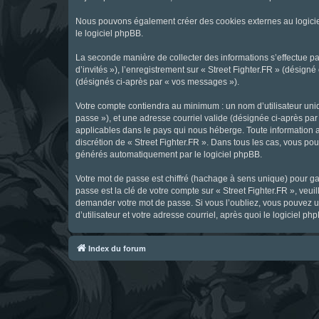
Nous pouvons également créer des cookies externes au logicie
le logiciel phpBB.
La seconde manière de collecter des informations s’effectue par
d’invités »), l’enregistrement sur « Street Fighter.FR » (dési
(désignés ci-après par « vos messages »).
Votre compte contiendra au minimum : un nom d’utilisateur uniq
passe »), et une adresse courriel valide (désignée ci-après par 
applicables dans le pays qui nous héberge. Toute information au
discrétion de « Street Fighter.FR ». Dans tous les cas, vous p
générés automatiquement par le logiciel phpBB.
Votre mot de passe est chiffré (hachage à sens unique) pour ga
passe est la clé de votre compte sur « Street Fighter.FR », veui
demander votre mot de passe. Si vous l’oubliez, vous pouvez ut
d’utilisateur et votre adresse courriel, après quoi le logicie
Index du forum