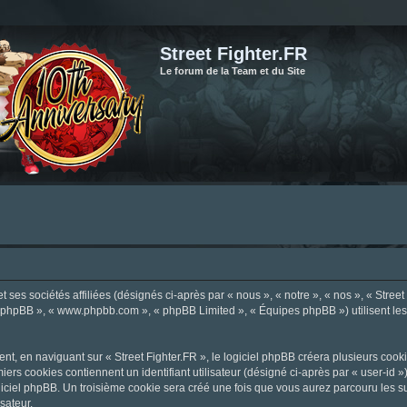
Street Fighter.FR
Le forum de la Team et du Site
ses sociétés affiliées (désignés ci-après par « nous », « notre », « nos », « Street F
el phpBB », « www.phpbb.com », « phpBB Limited », « Équipes phpBB ») utilisent les i
, en naviguant sur « Street Fighter.FR », le logiciel phpBB créera plusieurs cookie
iers cookies contiennent un identifiant utilisateur (désigné ci-après par « user-id 
ciel phpBB. Un troisième cookie sera créé une fois que vous aurez parcouru les suje
sateur.