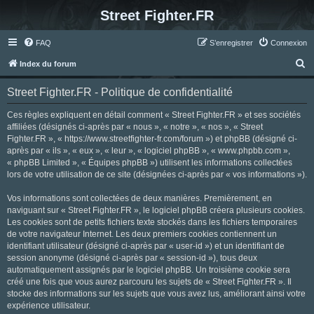
Street Fighter.FR
FAQ
S’enregistrer
Connexion
R
Index du forum
e
Street Fighter.FR - Politique de confidentialité
c
h
Ces règles expliquent en détail comment « Street Fighter.FR » et ses sociétés
affiliées (désignés ci-après par « nous », « notre », « nos », « Street
e
Fighter.FR », « https://www.streetfighter-fr.com/forum ») et phpBB (désigné ci-
r
après par « ils », « eux », « leur », « logiciel phpBB », « www.phpbb.com »,
« phpBB Limited », « Équipes phpBB ») utilisent les informations collectées
c
lors de votre utilisation de ce site (désignées ci-après par « vos informations »).
h
Vos informations sont collectées de deux manières. Premièrement, en
e
naviguant sur « Street Fighter.FR », le logiciel phpBB créera plusieurs cookies.
r
Les cookies sont de petits fichiers texte stockés dans les fichiers temporaires
de votre navigateur Internet. Les deux premiers cookies contiennent un
identifiant utilisateur (désigné ci-après par « user-id ») et un identifiant de
session anonyme (désigné ci-après par « session-id »), tous deux
automatiquement assignés par le logiciel phpBB. Un troisième cookie sera
créé une fois que vous aurez parcouru les sujets de « Street Fighter.FR ». Il
stocke des informations sur les sujets que vous avez lus, améliorant ainsi votre
expérience utilisateur.