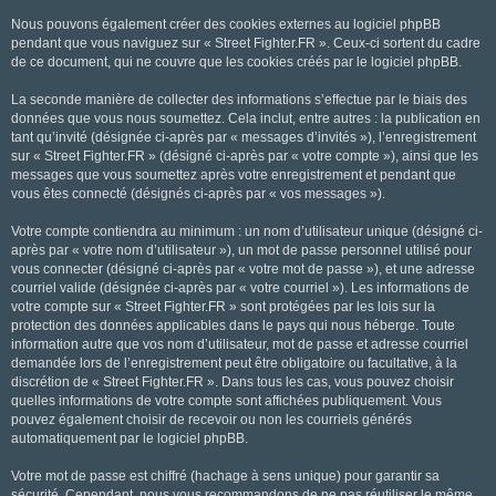
Nous pouvons également créer des cookies externes au logiciel phpBB
pendant que vous naviguez sur « Street Fighter.FR ». Ceux-ci sortent du cadre
de ce document, qui ne couvre que les cookies créés par le logiciel phpBB.
La seconde manière de collecter des informations s’effectue par le biais des
données que vous nous soumettez. Cela inclut, entre autres : la publication en
tant qu’invité (désignée ci-après par « messages d’invités »), l’enregistrement
sur « Street Fighter.FR » (désigné ci-après par « votre compte »), ainsi que les
messages que vous soumettez après votre enregistrement et pendant que
vous êtes connecté (désignés ci-après par « vos messages »).
Votre compte contiendra au minimum : un nom d’utilisateur unique (désigné ci-
après par « votre nom d’utilisateur »), un mot de passe personnel utilisé pour
vous connecter (désigné ci-après par « votre mot de passe »), et une adresse
courriel valide (désignée ci-après par « votre courriel »). Les informations de
votre compte sur « Street Fighter.FR » sont protégées par les lois sur la
protection des données applicables dans le pays qui nous héberge. Toute
information autre que vos nom d’utilisateur, mot de passe et adresse courriel
demandée lors de l’enregistrement peut être obligatoire ou facultative, à la
discrétion de « Street Fighter.FR ». Dans tous les cas, vous pouvez choisir
quelles informations de votre compte sont affichées publiquement. Vous
pouvez également choisir de recevoir ou non les courriels générés
automatiquement par le logiciel phpBB.
Votre mot de passe est chiffré (hachage à sens unique) pour garantir sa
sécurité. Cependant, nous vous recommandons de ne pas réutiliser le même