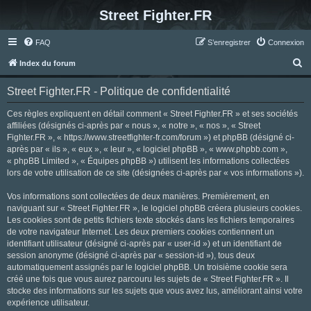
Street Fighter.FR
FAQ
S’enregistrer
Connexion
R
Index du forum
e
Street Fighter.FR - Politique de confidentialité
c
h
Ces règles expliquent en détail comment « Street Fighter.FR » et ses sociétés
affiliées (désignés ci-après par « nous », « notre », « nos », « Street
e
Fighter.FR », « https://www.streetfighter-fr.com/forum ») et phpBB (désigné ci-
r
après par « ils », « eux », « leur », « logiciel phpBB », « www.phpbb.com »,
« phpBB Limited », « Équipes phpBB ») utilisent les informations collectées
c
lors de votre utilisation de ce site (désignées ci-après par « vos informations »).
h
Vos informations sont collectées de deux manières. Premièrement, en
e
naviguant sur « Street Fighter.FR », le logiciel phpBB créera plusieurs cookies.
r
Les cookies sont de petits fichiers texte stockés dans les fichiers temporaires
de votre navigateur Internet. Les deux premiers cookies contiennent un
identifiant utilisateur (désigné ci-après par « user-id ») et un identifiant de
session anonyme (désigné ci-après par « session-id »), tous deux
automatiquement assignés par le logiciel phpBB. Un troisième cookie sera
créé une fois que vous aurez parcouru les sujets de « Street Fighter.FR ». Il
stocke des informations sur les sujets que vous avez lus, améliorant ainsi votre
expérience utilisateur.