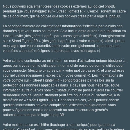
Nous pouvons également créer des cookies externes au logiciel phpBB
pendant que vous naviguez sur « Street Fighter.FR ». Ceux-ci sortent du cadre
de ce document, qui ne couvre que les cookies créés par le logiciel phpBB.
La seconde manière de collecter des informations s’effectue par le biais des
données que vous nous soumettez. Cela inclut, entre autres : la publication en
tant qu’invité (désignée ci-après par « messages d’invités »), l’enregistrement
sur « Street Fighter.FR » (désigné ci-après par « votre compte »), ainsi que les
messages que vous soumettez après votre enregistrement et pendant que
vous êtes connecté (désignés ci-après par « vos messages »).
Votre compte contiendra au minimum : un nom d’utilisateur unique (désigné ci-
après par « votre nom d’utilisateur »), un mot de passe personnel utilisé pour
vous connecter (désigné ci-après par « votre mot de passe »), et une adresse
courriel valide (désignée ci-après par « votre courriel »). Les informations de
votre compte sur « Street Fighter.FR » sont protégées par les lois sur la
protection des données applicables dans le pays qui nous héberge. Toute
information autre que vos nom d’utilisateur, mot de passe et adresse courriel
demandée lors de l’enregistrement peut être obligatoire ou facultative, à la
discrétion de « Street Fighter.FR ». Dans tous les cas, vous pouvez choisir
quelles informations de votre compte sont affichées publiquement. Vous
pouvez également choisir de recevoir ou non les courriels générés
automatiquement par le logiciel phpBB.
Votre mot de passe est chiffré (hachage à sens unique) pour garantir sa
sécurité. Cependant, nous vous recommandons de ne pas réutiliser le même