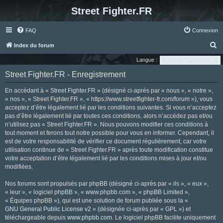
Street Fighter.FR
FAQ
Connexion
R
Index du forum
e
Langue :
c
Street Fighter.FR - Enregistrement
h
En accédant à « Street Fighter.FR » (désigné ci-après par « nous », « notre »,
e
« nos », « Street Fighter.FR », « https://www.streetfighter-fr.com/forum »), vous
r
acceptez d’être légalement lié par les conditions suivantes. Si vous n’acceptez
pas d’être légalement lié par toutes ces conditions, alors n’accédez pas et/ou
c
n’utilisez pas « Street Fighter.FR ». Nous pouvons modifier ces conditions à
h
tout moment et ferons tout notre possible pour vous en informer. Cependant, il
e
est de votre responsabilité de vérifier ce document régulièrement, car votre
utilisation continue de « Street Fighter.FR » après toute modification constitue
r
votre acceptation d’être légalement lié par les conditions mises à jour et/ou
modifiées.
Nos forums sont propulsés par phpBB (désigné ci-après par « ils », « eux »,
« leur », « logiciel phpBB », « www.phpbb.com », « phpBB Limited »,
« Équipes phpBB »), qui est une solution de forum publiée sous la «
GNU General Public License v2
» (désignée ci-après par « GPL ») et
téléchargeable depuis
www.phpbb.com
. Le logiciel phpBB facilite uniquement