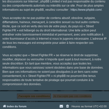
les discussions sur Internet ; phpBB Limited n’est pas responsable du contenu
ou des comportements autorisés ou interdits sur ce site. Pour de plus amples
informations au sujet de phpBB, veuillez consulter :
https://www.phpbb.com/
.
Vous acceptez de ne pas publier de contenu abusif, obscène, vulgaire,
diffamatoire, haineux, menaçant, à caractère sexuel ou tout autre contenu
illicite, que ce soit en vertu des lois de votre pays, du pays où « Street
Fighter.FR » est hébergé ou du droit international. Une telle action peut
entraîner votre bannissement immédiat et permanent, avec une notification à
votre fournisseur d’accès à Internet si nous le jugeons nécessaire. L’adresse IP
de tous les messages est enregistrée pour aider à faire respecter ces
conditions.
Vous acceptez que « Street Fighter.FR » se réserve le droit de supprimer,
modifier, déplacer ou verrouiller n’importe quel sujet à tout moment, à notre
seule discrétion. En tant que membre, vous acceptez que toutes les
informations que vous saisissez soient stockées dans une base de données.
Bien que ces informations ne soient pas divulguées à un tiers sans votre
consentement, ni « Street Fighter.FR » ni phpBB ne pourront être tenus
responsables de toute tentative de piratage qui pourrait conduire à la
compromission des données.
Index du forum
Heures au format
UTC+02:00