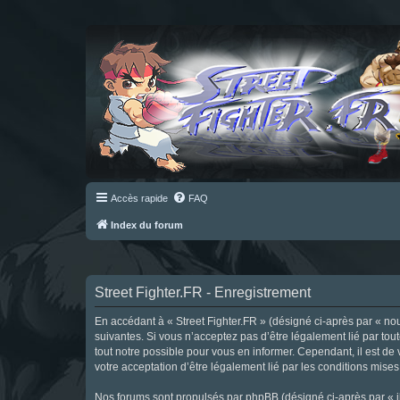
Accès rapide
FAQ
Index du forum
Street Fighter.FR - Enregistrement
En accédant à « Street Fighter.FR » (désigné ci-après par « nous 
suivantes. Si vous n’acceptez pas d’être légalement lié par tou
tout notre possible pour vous en informer. Cependant, il est de 
votre acceptation d’être légalement lié par les conditions mises
Nos forums sont propulsés par phpBB (désigné ci-après par « il