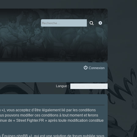
Rechercher
Recherche avan
Connexion
Langue :
m »), vous acceptez d’être légalement lié par les conditions
Nous pouvons modifier ces conditions à tout moment et ferons
tinue de « Street Fighter.FR » après toute modification constitue
 « Équipes phpBB »), qui est une solution de forum publiée sous