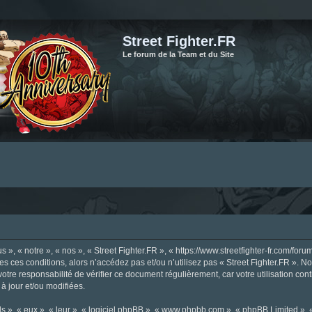
Street Fighter.FR
Le forum de la Team et du Site
», « notre », « nos », « Street Fighter.FR », « https://www.streetfighter-fr.com/foru
tes ces conditions, alors n’accédez pas et/ou n’utilisez pas « Street Fighter.FR ». 
votre responsabilité de vérifier ce document régulièrement, car votre utilisation con
 à jour et/ou modifiées.
s », « eux », « leur », « logiciel phpBB », « www.phpbb.com », « phpBB Limited »,