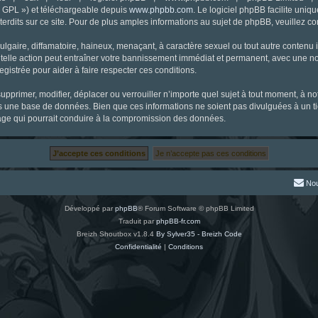
« GPL ») et téléchargeable depuis
www.phpbb.com
. Le logiciel phpBB facilite uniq
dits sur ce site. Pour de plus amples informations au sujet de phpBB, veuillez co
gaire, diffamatoire, haineux, menaçant, à caractère sexuel ou tout autre contenu ill
 telle action peut entraîner votre bannissement immédiat et permanent, avec une noti
gistrée pour aider à faire respecter ces conditions.
supprimer, modifier, déplacer ou verrouiller n’importe quel sujet à tout moment, à 
s une base de données. Bien que ces informations ne soient pas divulguées à un ti
tage qui pourrait conduire à la compromission des données.
Nou
Développé par
phpBB
® Forum Software © phpBB Limited
Traduit par
phpBB-fr.com
Breizh Shoutbox v1.8.4
By Sylver35 - Breizh Code
Confidentialité
|
Conditions