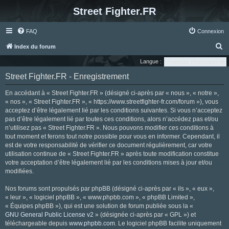
Street Fighter.FR
FAQ
Connexion
R
Index du forum
e
Langue :
c
Street Fighter.FR - Enregistrement
h
En accédant à « Street Fighter.FR » (désigné ci-après par « nous », « notre »,
e
« nos », « Street Fighter.FR », « https://www.streetfighter-fr.com/forum »), vous
r
acceptez d’être légalement lié par les conditions suivantes. Si vous n’acceptez
pas d’être légalement lié par toutes ces conditions, alors n’accédez pas et/ou
c
n’utilisez pas « Street Fighter.FR ». Nous pouvons modifier ces conditions à
h
tout moment et ferons tout notre possible pour vous en informer. Cependant, il
e
est de votre responsabilité de vérifier ce document régulièrement, car votre
utilisation continue de « Street Fighter.FR » après toute modification constitue
r
votre acceptation d’être légalement lié par les conditions mises à jour et/ou
modifiées.
Nos forums sont propulsés par phpBB (désigné ci-après par « ils », « eux »,
« leur », « logiciel phpBB », « www.phpbb.com », « phpBB Limited »,
« Équipes phpBB »), qui est une solution de forum publiée sous la «
GNU General Public License v2
» (désignée ci-après par « GPL ») et
téléchargeable depuis
www.phpbb.com
. Le logiciel phpBB facilite uniquement