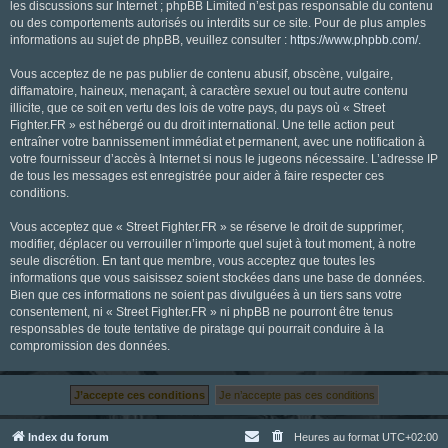
les discussions sur Internet ; phpBB Limited n’est pas responsable du contenu
ou des comportements autorisés ou interdits sur ce site. Pour de plus amples
informations au sujet de phpBB, veuillez consulter :
https://www.phpbb.com/
.
Vous acceptez de ne pas publier de contenu abusif, obscène, vulgaire,
diffamatoire, haineux, menaçant, à caractère sexuel ou tout autre contenu
illicite, que ce soit en vertu des lois de votre pays, du pays où « Street
Fighter.FR » est hébergé ou du droit international. Une telle action peut
entraîner votre bannissement immédiat et permanent, avec une notification à
votre fournisseur d’accès à Internet si nous le jugeons nécessaire. L’adresse IP
de tous les messages est enregistrée pour aider à faire respecter ces
conditions.
Vous acceptez que « Street Fighter.FR » se réserve le droit de supprimer,
modifier, déplacer ou verrouiller n’importe quel sujet à tout moment, à notre
seule discrétion. En tant que membre, vous acceptez que toutes les
informations que vous saisissez soient stockées dans une base de données.
Bien que ces informations ne soient pas divulguées à un tiers sans votre
consentement, ni « Street Fighter.FR » ni phpBB ne pourront être tenus
responsables de toute tentative de piratage qui pourrait conduire à la
compromission des données.
Index du forum
Heures au format
UTC+02:00