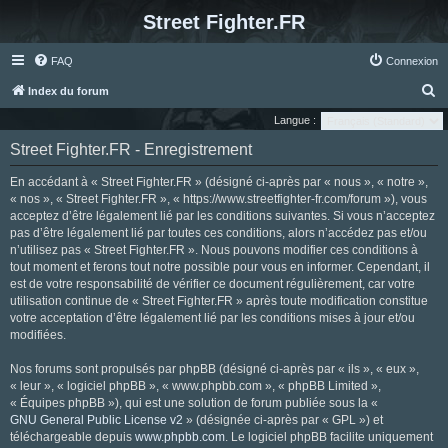
Street Fighter.FR
FAQ
Connexion
R
Index du forum
e
Langue :
c
Street Fighter.FR - Enregistrement
h
En accédant à « Street Fighter.FR » (désigné ci-après par « nous », « notre »,
e
« nos », « Street Fighter.FR », « https://www.streetfighter-fr.com/forum »), vous
r
acceptez d’être légalement lié par les conditions suivantes. Si vous n’acceptez
pas d’être légalement lié par toutes ces conditions, alors n’accédez pas et/ou
c
n’utilisez pas « Street Fighter.FR ». Nous pouvons modifier ces conditions à
h
tout moment et ferons tout notre possible pour vous en informer. Cependant, il
e
est de votre responsabilité de vérifier ce document régulièrement, car votre
utilisation continue de « Street Fighter.FR » après toute modification constitue
r
votre acceptation d’être légalement lié par les conditions mises à jour et/ou
modifiées.
Nos forums sont propulsés par phpBB (désigné ci-après par « ils », « eux »,
« leur », « logiciel phpBB », « www.phpbb.com », « phpBB Limited »,
« Équipes phpBB »), qui est une solution de forum publiée sous la «
GNU General Public License v2
» (désignée ci-après par « GPL ») et
téléchargeable depuis
www.phpbb.com
. Le logiciel phpBB facilite uniquement