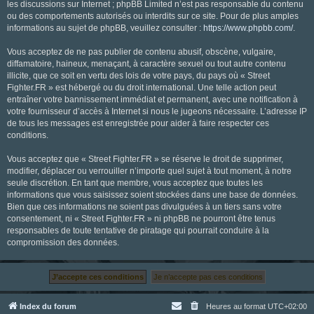
les discussions sur Internet ; phpBB Limited n’est pas responsable du contenu
ou des comportements autorisés ou interdits sur ce site. Pour de plus amples
informations au sujet de phpBB, veuillez consulter :
https://www.phpbb.com/
.
Vous acceptez de ne pas publier de contenu abusif, obscène, vulgaire,
diffamatoire, haineux, menaçant, à caractère sexuel ou tout autre contenu
illicite, que ce soit en vertu des lois de votre pays, du pays où « Street
Fighter.FR » est hébergé ou du droit international. Une telle action peut
entraîner votre bannissement immédiat et permanent, avec une notification à
votre fournisseur d’accès à Internet si nous le jugeons nécessaire. L’adresse IP
de tous les messages est enregistrée pour aider à faire respecter ces
conditions.
Vous acceptez que « Street Fighter.FR » se réserve le droit de supprimer,
modifier, déplacer ou verrouiller n’importe quel sujet à tout moment, à notre
seule discrétion. En tant que membre, vous acceptez que toutes les
informations que vous saisissez soient stockées dans une base de données.
Bien que ces informations ne soient pas divulguées à un tiers sans votre
consentement, ni « Street Fighter.FR » ni phpBB ne pourront être tenus
responsables de toute tentative de piratage qui pourrait conduire à la
compromission des données.
Index du forum
Heures au format
UTC+02:00