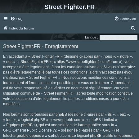
Street Fighter.FR
FAQ
Connexion
R
Index du forum
e
Langue :
c
Street Fighter.FR - Enregistrement
h
En accédant à « Street Fighter.FR » (désigné ci-après par « nous », « notre »,
e
« nos », « Street Fighter.FR », « https://www.streetfighter-fr.com/forum »), vous
r
acceptez d’être légalement lié par les conditions suivantes. Si vous n’acceptez
pas d’être légalement lié par toutes ces conditions, alors n’accédez pas et/ou
c
n’utilisez pas « Street Fighter.FR ». Nous pouvons modifier ces conditions à
h
tout moment et ferons tout notre possible pour vous en informer. Cependant, il
e
est de votre responsabilité de vérifier ce document régulièrement, car votre
utilisation continue de « Street Fighter.FR » après toute modification constitue
r
votre acceptation d’être légalement lié par les conditions mises à jour et/ou
modifiées.
Nos forums sont propulsés par phpBB (désigné ci-après par « ils », « eux »,
« leur », « logiciel phpBB », « www.phpbb.com », « phpBB Limited »,
« Équipes phpBB »), qui est une solution de forum publiée sous la «
GNU General Public License v2
» (désignée ci-après par « GPL ») et
téléchargeable depuis
www.phpbb.com
. Le logiciel phpBB facilite uniquement