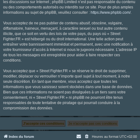
les discussions sur Internet ; phpBB Limited n’est pas responsable du contenu
ou des comportements autorisés ou interdits sur ce site. Pour de plus amples
informations au sujet de phpBB, veuillez consulter :
https://www.phpbb.com/
.
Vous acceptez de ne pas publier de contenu abusif, obscène, vulgaire,
diffamatoire, haineux, menaçant, à caractère sexuel ou tout autre contenu
illicite, que ce soit en vertu des lois de votre pays, du pays où « Street
Fighter.FR » est hébergé ou du droit international. Une telle action peut
entraîner votre bannissement immédiat et permanent, avec une notification à
votre fournisseur d’accès à Internet si nous le jugeons nécessaire. L’adresse IP
de tous les messages est enregistrée pour aider à faire respecter ces
conditions.
Vous acceptez que « Street Fighter.FR » se réserve le droit de supprimer,
modifier, déplacer ou verrouiller n’importe quel sujet à tout moment, à notre
seule discrétion. En tant que membre, vous acceptez que toutes les
informations que vous saisissez soient stockées dans une base de données.
Bien que ces informations ne soient pas divulguées à un tiers sans votre
consentement, ni « Street Fighter.FR » ni phpBB ne pourront être tenus
responsables de toute tentative de piratage qui pourrait conduire à la
compromission des données.
Index du forum
Heures au format
UTC+02:00