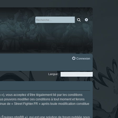
Rechercher
Recherche avan
Connexion
Langue :
m »), vous acceptez d’être légalement lié par les conditions
Nous pouvons modifier ces conditions à tout moment et ferons
tinue de « Street Fighter.FR » après toute modification constitue
 « Équipes phpBB »), qui est une solution de forum publiée sous