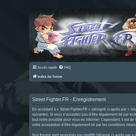
Accès rapide
FAQ
Index du forum
Street Fighter.FR - Enregistrement
En accédant à « Street Fighter.FR » (désigné ci-après par « nous 
suivantes. Si vous n’acceptez pas d’être légalement lié par tou
tout notre possible pour vous en informer. Cependant, il est de 
votre acceptation d’être légalement lié par les conditions mises
Nos forums sont propulsés par phpBB (désigné ci-après par « il