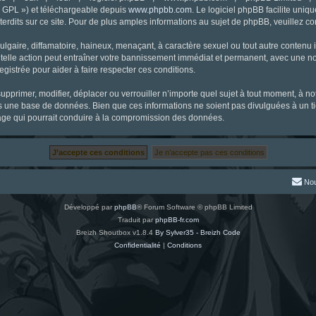
« GPL ») et téléchargeable depuis
www.phpbb.com
. Le logiciel phpBB facilite uniq
dits sur ce site. Pour de plus amples informations au sujet de phpBB, veuillez co
gaire, diffamatoire, haineux, menaçant, à caractère sexuel ou tout autre contenu ill
 telle action peut entraîner votre bannissement immédiat et permanent, avec une noti
gistrée pour aider à faire respecter ces conditions.
supprimer, modifier, déplacer ou verrouiller n’importe quel sujet à tout moment, à 
s une base de données. Bien que ces informations ne soient pas divulguées à un ti
tage qui pourrait conduire à la compromission des données.
Nou
Développé par
phpBB
® Forum Software © phpBB Limited
Traduit par
phpBB-fr.com
Breizh Shoutbox v1.8.4
By Sylver35 - Breizh Code
Confidentialité
|
Conditions