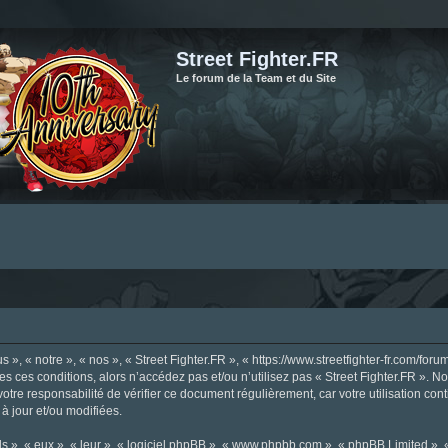
Street Fighter.FR
Le forum de la Team et du Site
», « notre », « nos », « Street Fighter.FR », « https://www.streetfighter-fr.com/foru
tes ces conditions, alors n’accédez pas et/ou n’utilisez pas « Street Fighter.FR ». 
votre responsabilité de vérifier ce document régulièrement, car votre utilisation con
 à jour et/ou modifiées.
s », « eux », « leur », « logiciel phpBB », « www.phpbb.com », « phpBB Limited »,