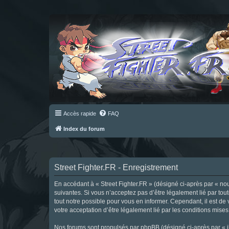
Accès rapide
FAQ
Index du forum
Street Fighter.FR - Enregistrement
En accédant à « Street Fighter.FR » (désigné ci-après par « nous 
suivantes. Si vous n’acceptez pas d’être légalement lié par tou
tout notre possible pour vous en informer. Cependant, il est de 
votre acceptation d’être légalement lié par les conditions mises
Nos forums sont propulsés par phpBB (désigné ci-après par « il