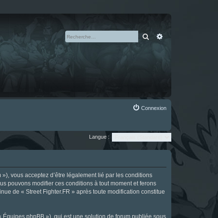
Rechercher
Recherche avan
Connexion
Langue :
m »), vous acceptez d’être légalement lié par les conditions
Nous pouvons modifier ces conditions à tout moment et ferons
tinue de « Street Fighter.FR » après toute modification constitue
 « Équipes phpBB »), qui est une solution de forum publiée sous