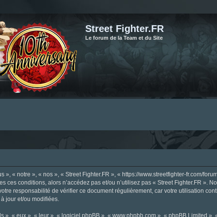
Street Fighter.FR
Le forum de la Team et du Site
», « notre », « nos », « Street Fighter.FR », « https://www.streetfighter-fr.com/foru
tes ces conditions, alors n’accédez pas et/ou n’utilisez pas « Street Fighter.FR ». 
votre responsabilité de vérifier ce document régulièrement, car votre utilisation con
 à jour et/ou modifiées.
s », « eux », « leur », « logiciel phpBB », « www.phpbb.com », « phpBB Limited »,