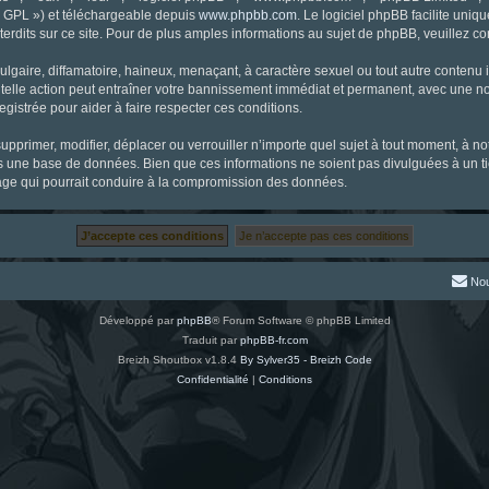
« GPL ») et téléchargeable depuis
www.phpbb.com
. Le logiciel phpBB facilite uniq
dits sur ce site. Pour de plus amples informations au sujet de phpBB, veuillez co
gaire, diffamatoire, haineux, menaçant, à caractère sexuel ou tout autre contenu ill
 telle action peut entraîner votre bannissement immédiat et permanent, avec une noti
gistrée pour aider à faire respecter ces conditions.
supprimer, modifier, déplacer ou verrouiller n’importe quel sujet à tout moment, à 
s une base de données. Bien que ces informations ne soient pas divulguées à un ti
tage qui pourrait conduire à la compromission des données.
Nou
Développé par
phpBB
® Forum Software © phpBB Limited
Traduit par
phpBB-fr.com
Breizh Shoutbox v1.8.4
By Sylver35 - Breizh Code
Confidentialité
|
Conditions