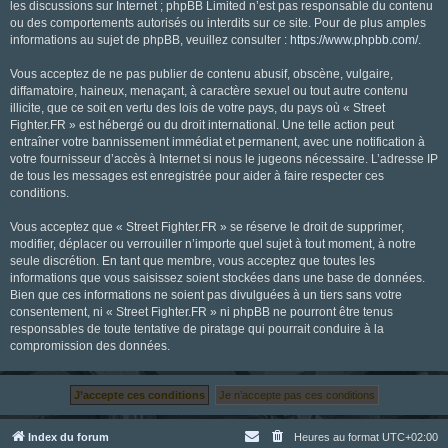
les discussions sur Internet ; phpBB Limited n’est pas responsable du contenu
ou des comportements autorisés ou interdits sur ce site. Pour de plus amples
informations au sujet de phpBB, veuillez consulter :
https://www.phpbb.com/
.
Vous acceptez de ne pas publier de contenu abusif, obscène, vulgaire,
diffamatoire, haineux, menaçant, à caractère sexuel ou tout autre contenu
illicite, que ce soit en vertu des lois de votre pays, du pays où « Street
Fighter.FR » est hébergé ou du droit international. Une telle action peut
entraîner votre bannissement immédiat et permanent, avec une notification à
votre fournisseur d’accès à Internet si nous le jugeons nécessaire. L’adresse IP
de tous les messages est enregistrée pour aider à faire respecter ces
conditions.
Vous acceptez que « Street Fighter.FR » se réserve le droit de supprimer,
modifier, déplacer ou verrouiller n’importe quel sujet à tout moment, à notre
seule discrétion. En tant que membre, vous acceptez que toutes les
informations que vous saisissez soient stockées dans une base de données.
Bien que ces informations ne soient pas divulguées à un tiers sans votre
consentement, ni « Street Fighter.FR » ni phpBB ne pourront être tenus
responsables de toute tentative de piratage qui pourrait conduire à la
compromission des données.
Index du forum
Heures au format
UTC+02:00