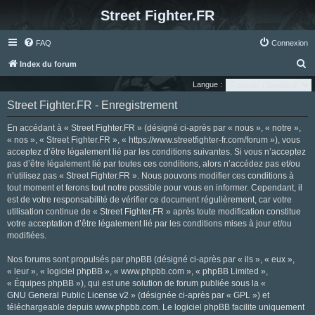
Street Fighter.FR
FAQ
Connexion
R
Index du forum
e
Langue :
c
Street Fighter.FR - Enregistrement
h
En accédant à « Street Fighter.FR » (désigné ci-après par « nous », « notre »,
e
« nos », « Street Fighter.FR », « https://www.streetfighter-fr.com/forum »), vous
r
acceptez d’être légalement lié par les conditions suivantes. Si vous n’acceptez
pas d’être légalement lié par toutes ces conditions, alors n’accédez pas et/ou
c
n’utilisez pas « Street Fighter.FR ». Nous pouvons modifier ces conditions à
h
tout moment et ferons tout notre possible pour vous en informer. Cependant, il
e
est de votre responsabilité de vérifier ce document régulièrement, car votre
utilisation continue de « Street Fighter.FR » après toute modification constitue
r
votre acceptation d’être légalement lié par les conditions mises à jour et/ou
modifiées.
Nos forums sont propulsés par phpBB (désigné ci-après par « ils », « eux »,
« leur », « logiciel phpBB », « www.phpbb.com », « phpBB Limited »,
« Équipes phpBB »), qui est une solution de forum publiée sous la «
GNU General Public License v2
» (désignée ci-après par « GPL ») et
téléchargeable depuis
www.phpbb.com
. Le logiciel phpBB facilite uniquement